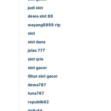
judi slot
dewa slot 88
wayang8899 rtp
slot
slot dana
jelas 777
slot qris
slot gacor
Situs slot gacor
dewa787
tuna787
republik62
dolly4d