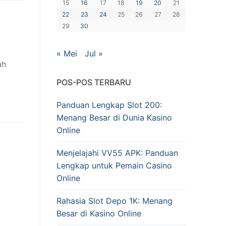
15
16
17
18
19
20
21
22
23
24
25
26
27
28
29
30
« Mei
Jul »
ah
POS-POS TERBARU
Panduan Lengkap Slot 200:
Menang Besar di Dunia Kasino
Online
Menjelajahi VV55 APK: Panduan
Lengkap untuk Pemain Casino
Online
Rahasia Slot Depo 1K: Menang
Besar di Kasino Online