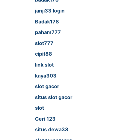
janji33 login
Badak178
paham777
slot777
cipit88
link slot
kaya303
slot gacor
situs slot gacor
slot
Ceri 123
situs dewa33