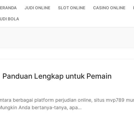
ERANDA
JUDI ONLINE
SLOT ONLINE
CASINO ONLINE
UDI BOLA
: Panduan Lengkap untuk Pemain
ntara berbagai platform perjudian online, situs mvp789 mu
. Mungkin Anda bertanya-tanya, apa…