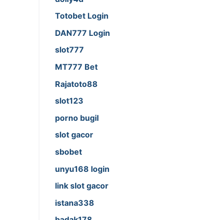
Totobet Login
DAN777 Login
slot777
MT777 Bet
Rajatoto88
slot123
porno bugil
slot gacor
sbobet
unyu168 login
link slot gacor
istana338
badak178