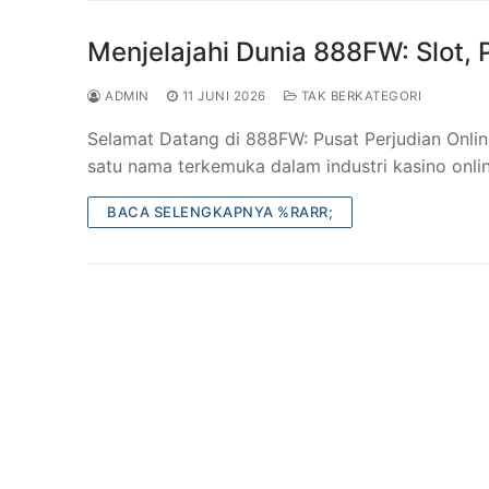
Menjelajahi Dunia 888FW: Slot, 
ADMIN
11 JUNI 2026
TAK BERKATEGORI
Selamat Datang di 888FW: Pusat Perjudian Online
satu nama terkemuka dalam industri kasino onl
BACA SELENGKAPNYA %RARR;