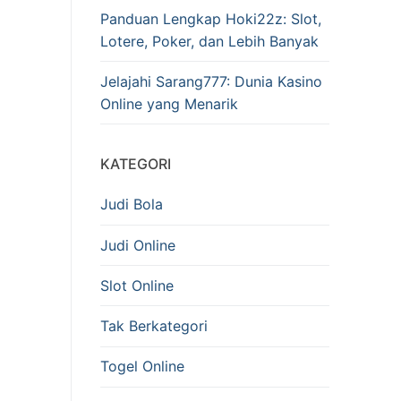
Panduan Lengkap Hoki22z: Slot,
Lotere, Poker, dan Lebih Banyak
Jelajahi Sarang777: Dunia Kasino
Online yang Menarik
KATEGORI
Judi Bola
Judi Online
Slot Online
Tak Berkategori
Togel Online