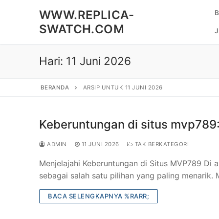
Lompat
WWW.REPLICA-
B
ke
SWATCH.COM
konten
J
Hari:
11 Juni 2026
BERANDA
ARSIP UNTUK 11 JUNI 2026
Keberuntungan di situs mvp789
ADMIN
11 JUNI 2026
TAK BERKATEGORI
Menjelajahi Keberuntungan di Situs MVP789 Di a
sebagai salah satu pilihan yang paling menarik
BACA SELENGKAPNYA %RARR;