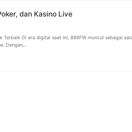
Poker, dan Kasino Live
 Terbaik Di era digital saat ini, 888FW muncul sebagai sal
ine. Dengan…