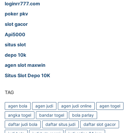
loginrr777.com
poker pkv
slot gacor
Api5000
situs slot
depo 10k
agen slot maxwin
Situs Slot Depo 10K
TAG
agen bola
agen judi
agen judi online
agen togel
angka togel
bandar togel
bola parlay
daftar judi bola
daftar situs judi
daftar slot gacor