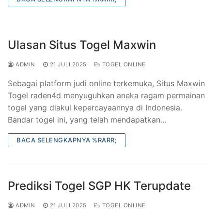
Ulasan Situs Togel Maxwin
ADMIN
21 JULI 2025
TOGEL ONLINE
Sebagai platform judi online terkemuka, Situs Maxwin
Togel raden4d menyuguhkan aneka ragam permainan
togel yang diakui kepercayaannya di Indonesia.
Bandar togel ini, yang telah mendapatkan…
BACA SELENGKAPNYA %RARR;
Prediksi Togel SGP HK Terupdate
ADMIN
21 JULI 2025
TOGEL ONLINE