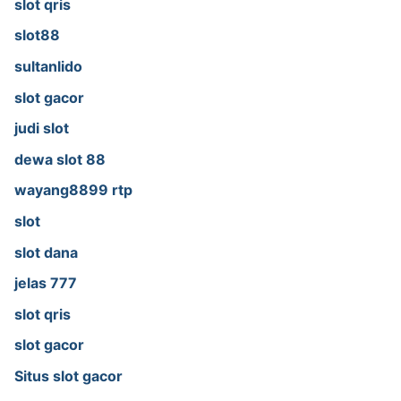
slot qris
slot88
sultanlido
slot gacor
judi slot
dewa slot 88
wayang8899 rtp
slot
slot dana
jelas 777
slot qris
slot gacor
Situs slot gacor