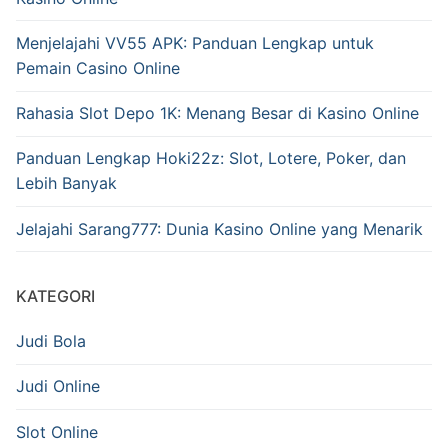
Menjelajahi VV55 APK: Panduan Lengkap untuk
Pemain Casino Online
Rahasia Slot Depo 1K: Menang Besar di Kasino Online
Panduan Lengkap Hoki22z: Slot, Lotere, Poker, dan
Lebih Banyak
Jelajahi Sarang777: Dunia Kasino Online yang Menarik
KATEGORI
Judi Bola
Judi Online
Slot Online