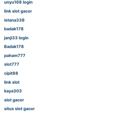
unyu168 login
link slot gacor
istana338
badak178
janji33 login
Badak178
paham777
slot777
cipit88
link slot
kaya303
slot gacor
situs slot gacor