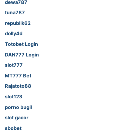
dewa787
tuna787
republik62
dolly4d
Totobet Login
DAN777 Login
slot777
MT777 Bet
Rajatoto88
slot123
porno bugil
slot gacor
sbobet