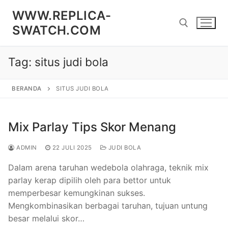
Lompat
WWW.REPLICA-
ke
SWATCH.COM
konten
Tag:
situs judi bola
Cari:
BERANDA
SITUS JUDI BOLA
Mix Parlay Tips Skor Menang
ADMIN
22 JULI 2025
JUDI BOLA
Dalam arena taruhan wedebola olahraga, teknik mix
parlay kerap dipilih oleh para bettor untuk
memperbesar kemungkinan sukses.
Mengkombinasikan berbagai taruhan, tujuan untung
besar melalui skor…