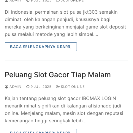
ADMIN
9 JULI 2025
JUDI ONLINE
Di Indonesia, permainan slot pulsa jkt303 semakin
diminati oleh kalangan penjudi, khususnya bagi
mereka yang berkeinginan menjajal game slot deposit
pulsa melalui metode yang lebih simpel.…
BACA SELENGKAPNYA %RARR;
Peluang Slot Gacor Tiap Malam
ADMIN
9 JULI 2025
SLOT ONLINE
Kajian tentang peluang slot gacor IBCMAX LOGIN
menarik minat signifikan di kalangan afisionado judi
online. Menjelang malam, mesin slot dengan reputasi
kemenangan tinggi seringkali lebih…
BACA SELENGKAPNYA %RARR;