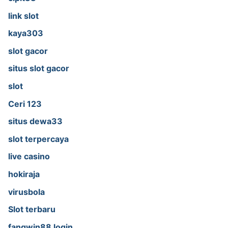
link slot
kaya303
slot gacor
situs slot gacor
slot
Ceri 123
situs dewa33
slot terpercaya
live casino
hokiraja
virusbola
Slot terbaru
fangwin88 login