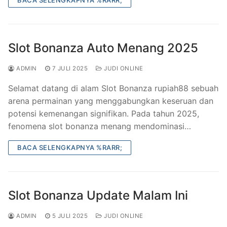
Slot Bonanza Auto Menang 2025
ADMIN
7 JULI 2025
JUDI ONLINE
Selamat datang di alam Slot Bonanza rupiah88 sebuah
arena permainan yang menggabungkan keseruan dan
potensi kemenangan signifikan. Pada tahun 2025,
fenomena slot bonanza menang mendominasi…
BACA SELENGKAPNYA %RARR;
Slot Bonanza Update Malam Ini
ADMIN
5 JULI 2025
JUDI ONLINE