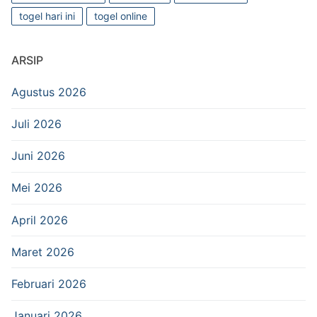
togel hari ini
togel online
ARSIP
Agustus 2026
Juli 2026
Juni 2026
Mei 2026
April 2026
Maret 2026
Februari 2026
Januari 2026