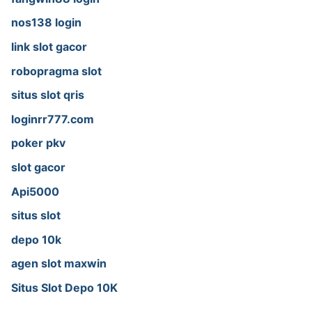
nos138 login
link slot gacor
robopragma slot
situs slot qris
loginrr777.com
poker pkv
slot gacor
Api5000
situs slot
depo 10k
agen slot maxwin
Situs Slot Depo 10K