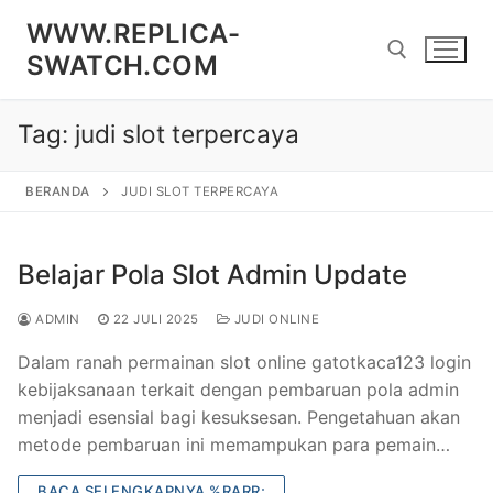
Lompat
WWW.REPLICA-
ke
SWATCH.COM
konten
Tag:
judi slot terpercaya
Cari:
BERANDA
JUDI SLOT TERPERCAYA
Belajar Pola Slot Admin Update
ADMIN
22 JULI 2025
JUDI ONLINE
Dalam ranah permainan slot online gatotkaca123 login
kebijaksanaan terkait dengan pembaruan pola admin
menjadi esensial bagi kesuksesan. Pengetahuan akan
metode pembaruan ini memampukan para pemain…
BACA SELENGKAPNYA %RARR;