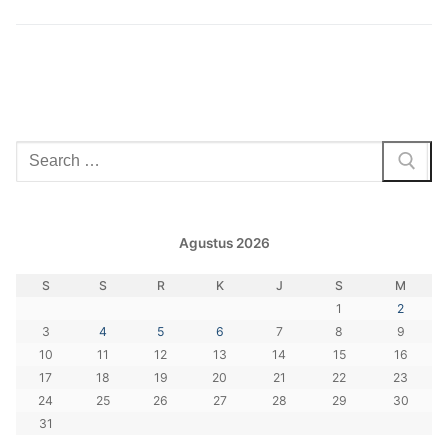
Cari:
Agustus 2026
S
S
R
K
J
S
M
1
2
3
4
5
6
7
8
9
10
11
12
13
14
15
16
17
18
19
20
21
22
23
24
25
26
27
28
29
30
31