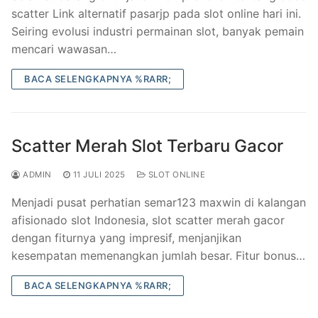
scatter Link alternatif pasarjp pada slot online hari ini.
Seiring evolusi industri permainan slot, banyak pemain
mencari wawasan…
BACA SELENGKAPNYA %RARR;
Scatter Merah Slot Terbaru Gacor
ADMIN
11 JULI 2025
SLOT ONLINE
Menjadi pusat perhatian semar123 maxwin di kalangan
afisionado slot Indonesia, slot scatter merah gacor
dengan fiturnya yang impresif, menjanjikan
kesempatan memenangkan jumlah besar. Fitur bonus…
BACA SELENGKAPNYA %RARR;