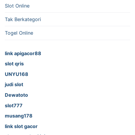
Slot Online
Tak Berkategori
Togel Online
link apigacor88
slot qris
UNYU168
judi slot
Dewatoto
slot777
musang178
link slot gacor