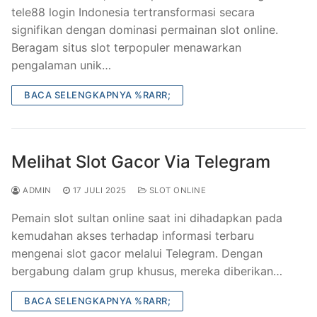
tele88 login Indonesia tertransformasi secara
signifikan dengan dominasi permainan slot online.
Beragam situs slot terpopuler menawarkan
pengalaman unik…
BACA SELENGKAPNYA %RARR;
Melihat Slot Gacor Via Telegram
ADMIN
17 JULI 2025
SLOT ONLINE
Pemain slot sultan online saat ini dihadapkan pada
kemudahan akses terhadap informasi terbaru
mengenai slot gacor melalui Telegram. Dengan
bergabung dalam grup khusus, mereka diberikan…
BACA SELENGKAPNYA %RARR;