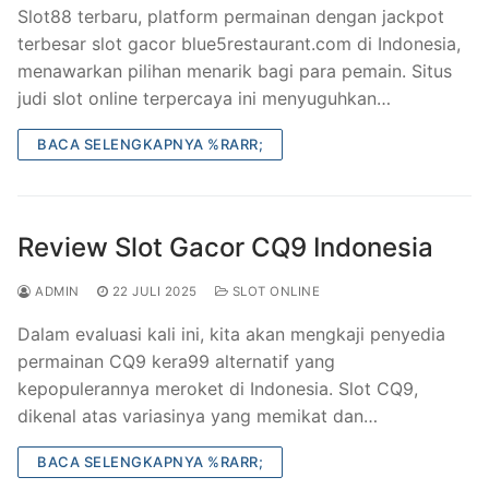
Slot88 terbaru, platform permainan dengan jackpot
terbesar slot gacor blue5restaurant.com di Indonesia,
menawarkan pilihan menarik bagi para pemain. Situs
judi slot online terpercaya ini menyuguhkan…
BACA SELENGKAPNYA %RARR;
Review Slot Gacor CQ9 Indonesia
ADMIN
22 JULI 2025
SLOT ONLINE
Dalam evaluasi kali ini, kita akan mengkaji penyedia
permainan CQ9 kera99 alternatif yang
kepopulerannya meroket di Indonesia. Slot CQ9,
dikenal atas variasinya yang memikat dan…
BACA SELENGKAPNYA %RARR;