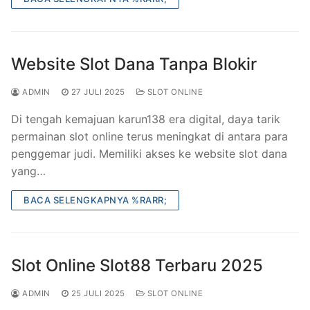
Website Slot Dana Tanpa Blokir
ADMIN
27 JULI 2025
SLOT ONLINE
Di tengah kemajuan karun138 era digital, daya tarik
permainan slot online terus meningkat di antara para
penggemar judi. Memiliki akses ke website slot dana
yang…
BACA SELENGKAPNYA %RARR;
Slot Online Slot88 Terbaru 2025
ADMIN
25 JULI 2025
SLOT ONLINE