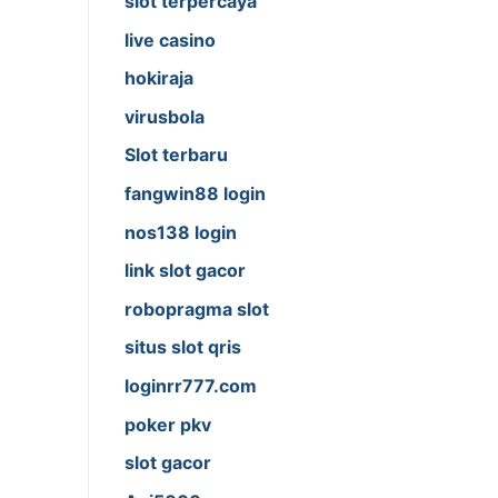
slot terpercaya
live casino
hokiraja
virusbola
Slot terbaru
fangwin88 login
nos138 login
link slot gacor
robopragma slot
situs slot qris
loginrr777.com
poker pkv
slot gacor