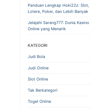
Panduan Lengkap Hoki22z: Slot,
Lotere, Poker, dan Lebih Banyak
Jelajahi Sarang777: Dunia Kasino
Online yang Menarik
KATEGORI
Judi Bola
Judi Online
Slot Online
Tak Berkategori
Togel Online