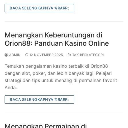
BACA SELENGKAPNYA %RARR;
Menangkan Keberuntungan di
Orion88: Panduan Kasino Online
ADMIN
12 NOVEMBER 2025
TAK BERKATEGORI
Temukan pengalaman kasino terbaik di Orion88
dengan slot, poker, dan lebih banyak lagi! Pelajari
strategi dan tips untuk menang di permainan favorit
Anda.
BACA SELENGKAPNYA %RARR;
Menangkan Permainan di