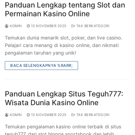
Panduan Lengkap tentang Slot dan
Permainan Kasino Online
ADMIN
13 NOVEMBER 2025
TAK BERKATEGORI
Temukan dunia menarik slot, poker, dan live casino.
Pelajari cara menang di kasino online, dan nikmati
pengalaman taruhan yang unik!
BACA SELENGKAPNYA %RARR;
Panduan Lengkap Situs Teguh777:
Wisata Dunia Kasino Online
ADMIN
13 NOVEMBER 2025
TAK BERKATEGORI
Temukan pengalaman kasino online terbaik di situs
teguh777, dari slot hingga sportsbook dan lebih