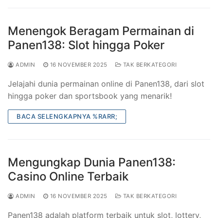
Menengok Beragam Permainan di
Panen138: Slot hingga Poker
ADMIN
16 NOVEMBER 2025
TAK BERKATEGORI
Jelajahi dunia permainan online di Panen138, dari slot
hingga poker dan sportsbook yang menarik!
BACA SELENGKAPNYA %RARR;
Mengungkap Dunia Panen138:
Casino Online Terbaik
ADMIN
16 NOVEMBER 2025
TAK BERKATEGORI
Panen138 adalah platform terbaik untuk slot, lottery,