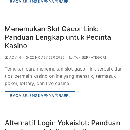
BACA SELENGKAPNYA %RARR;
Menemukan Slot Gacor Link:
Panduan Lengkap untuk Pecinta
Kasino
ADMIN
22 NOVEMBER 2025
TAK BERKATEGORI
Temukan cara menemukan slot gacor link terbaik dan
tips bermain kasino online yang menarik, termasuk
poker, lottery, dan live casino!
BACA SELENGKAPNYA %RARR;
Alternatif Login Yokaislot: Panduan