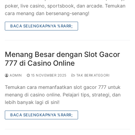
poker, live casino, sportsbook, dan arcade. Temukan
cara menang dan bersenang-senang!
BACA SELENGKAPNYA %RARR;
Menang Besar dengan Slot Gacor
777 di Casino Online
ADMIN
15 NOVEMBER 2025
TAK BERKATEGORI
Temukan cara memanfaatkan slot gacor 777 untuk
menang di casino online. Pelajari tips, strategi, dan
lebih banyak lagi di sini!
BACA SELENGKAPNYA %RARR;