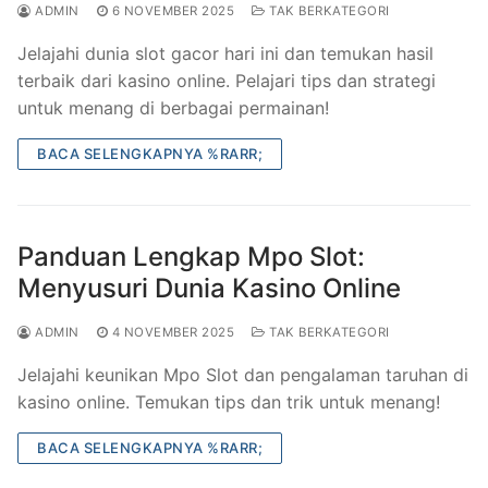
ADMIN
6 NOVEMBER 2025
TAK BERKATEGORI
Jelajahi dunia slot gacor hari ini dan temukan hasil
terbaik dari kasino online. Pelajari tips dan strategi
untuk menang di berbagai permainan!
BACA SELENGKAPNYA %RARR;
Panduan Lengkap Mpo Slot:
Menyusuri Dunia Kasino Online
ADMIN
4 NOVEMBER 2025
TAK BERKATEGORI
Jelajahi keunikan Mpo Slot dan pengalaman taruhan di
kasino online. Temukan tips dan trik untuk menang!
BACA SELENGKAPNYA %RARR;