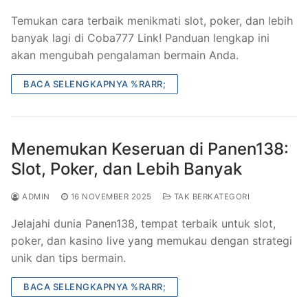
Temukan cara terbaik menikmati slot, poker, dan lebih
banyak lagi di Coba777 Link! Panduan lengkap ini
akan mengubah pengalaman bermain Anda.
BACA SELENGKAPNYA %RARR;
Menemukan Keseruan di Panen138:
Slot, Poker, dan Lebih Banyak
ADMIN
16 NOVEMBER 2025
TAK BERKATEGORI
Jelajahi dunia Panen138, tempat terbaik untuk slot,
poker, dan kasino live yang memukau dengan strategi
unik dan tips bermain.
BACA SELENGKAPNYA %RARR;