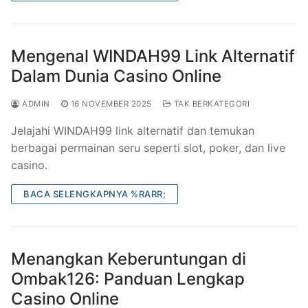
Mengenal WINDAH99 Link Alternatif
Dalam Dunia Casino Online
ADMIN
16 NOVEMBER 2025
TAK BERKATEGORI
Jelajahi WINDAH99 link alternatif dan temukan
berbagai permainan seru seperti slot, poker, dan live
casino.
BACA SELENGKAPNYA %RARR;
Menangkan Keberuntungan di
Ombak126: Panduan Lengkap
Casino Online