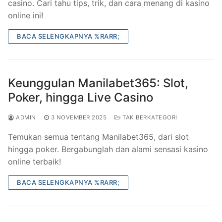
casino. Cari tahu tips, trik, dan cara menang di kasino
online ini!
BACA SELENGKAPNYA %RARR;
Keunggulan Manilabet365: Slot,
Poker, hingga Live Casino
ADMIN
3 NOVEMBER 2025
TAK BERKATEGORI
Temukan semua tentang Manilabet365, dari slot
hingga poker. Bergabunglah dan alami sensasi kasino
online terbaik!
BACA SELENGKAPNYA %RARR;