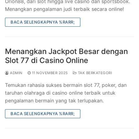
Orion88, dari slot hingga live casino dan sportsbook.
Menangkan pengalaman judi terbaik secara online!
BACA SELENGKAPNYA %RARR;
Menangkan Jackpot Besar dengan
Slot 77 di Casino Online
ADMIN
11 NOVEMBER 2025
TAK BERKATEGORI
Temukan rahasia sukses bermain slot 77, poker, dan
taruhan olahraga di casino online terbaik untuk
pengalaman bermain yang tak terlupakan.
BACA SELENGKAPNYA %RARR;