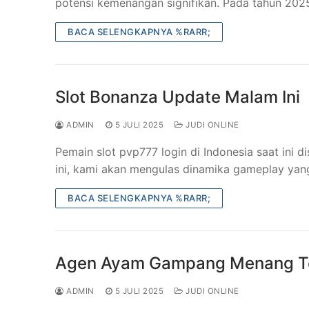
potensi kemenangan signifikan. Pada tahun 20
BACA SELENGKAPNYA %RARR;
Slot Bonanza Update Malam Ini
ADMIN
5 JULI 2025
JUDI ONLINE
Pemain slot pvp777 login di Indonesia saat ini
ini, kami akan mengulas dinamika gameplay yang
BACA SELENGKAPNYA %RARR;
Agen Ayam Gampang Menang T
ADMIN
5 JULI 2025
JUDI ONLINE