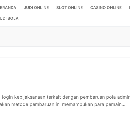
ERANDA
JUDI ONLINE
SLOT ONLINE
CASINO ONLINE
UDI BOLA
3 login kebijaksanaan terkait dengan pembaruan pola admi
an akan metode pembaruan ini memampukan para pemain…