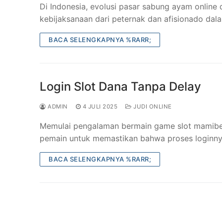
Di Indonesia, evolusi pasar sabung ayam online 
kebijaksanaan dari peternak dan afisionado d
BACA SELENGKAPNYA %RARR;
Login Slot Dana Tanpa Delay
ADMIN
4 JULI 2025
JUDI ONLINE
Memulai pengalaman bermain game slot mamibet 
pemain untuk memastikan bahwa proses loginny
BACA SELENGKAPNYA %RARR;