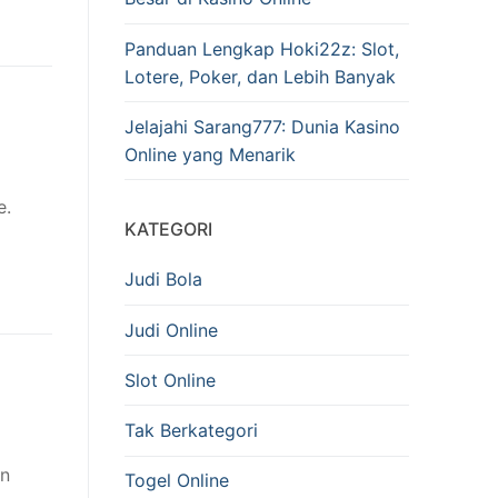
Panduan Lengkap Hoki22z: Slot,
Lotere, Poker, dan Lebih Banyak
Jelajahi Sarang777: Dunia Kasino
Online yang Menarik
e.
KATEGORI
Judi Bola
Judi Online
Slot Online
Tak Berkategori
an
Togel Online