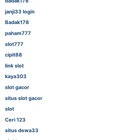
badak178
janji33 login
Badak178
paham777
slot777
cipit88
link slot
kaya303
slot gacor
situs slot gacor
slot
Ceri 123
situs dewa33