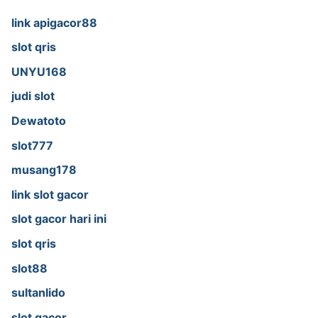
link apigacor88
slot qris
UNYU168
judi slot
Dewatoto
slot777
musang178
link slot gacor
slot gacor hari ini
slot qris
slot88
sultanlido
slot gacor