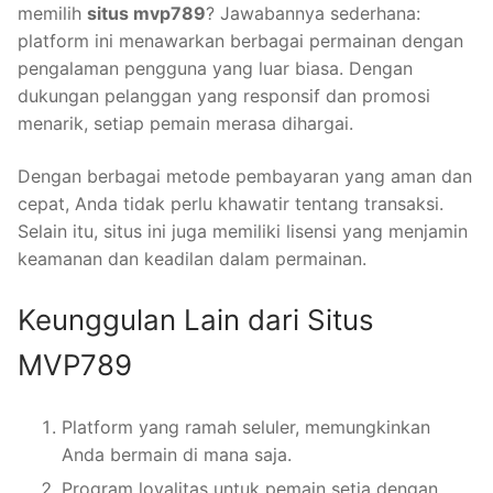
memilih
situs mvp789
? Jawabannya sederhana:
platform ini menawarkan berbagai permainan dengan
pengalaman pengguna yang luar biasa. Dengan
dukungan pelanggan yang responsif dan promosi
menarik, setiap pemain merasa dihargai.
Dengan berbagai metode pembayaran yang aman dan
cepat, Anda tidak perlu khawatir tentang transaksi.
Selain itu, situs ini juga memiliki lisensi yang menjamin
keamanan dan keadilan dalam permainan.
Keunggulan Lain dari Situs
MVP789
Platform yang ramah seluler, memungkinkan
Anda bermain di mana saja.
Program loyalitas untuk pemain setia dengan