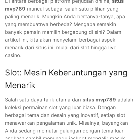
Di antara berbagai platform perjudian online,
situs
mvp789
muncul sebagai salah satu pilihan yang
paling menarik. Mungkin Anda bertanya-tanya, apa
yang membuatnya berbeda? Mengapa semakin
banyak pemain memilih bergabung di sini? Dalam
artikel ini, kita akan menyelami berbagai aspek
menarik dari situs ini, mulai dari slot hingga live
casino.
Slot: Mesin Keberuntungan yang
Menarik
Salah satu daya tarik utama dari
situs mvp789
adalah
koleksi permainan slot yang luar biasa. Dengan
berbagai tema dan desain yang inovatif, setiap slot
menawarkan pengalaman unik. Misalnya, bayangkan
Anda sedang memutar gulungan dengan tema luar
angkasa sambil menunggu jackpot mengalir masuk.