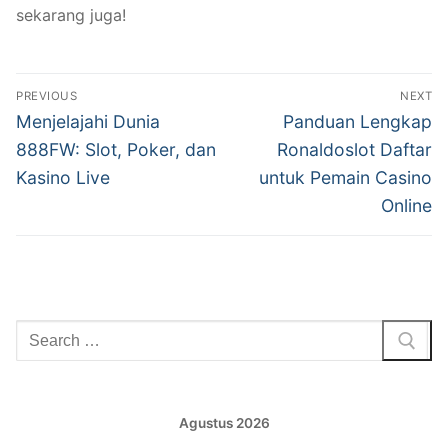
sekarang juga!
Navigasi
PREVIOUS
NEXT
pos
Previous
Next
Menjelajahi Dunia
Panduan Lengkap
post:
post:
888FW: Slot, Poker, dan
Ronaldoslot Daftar
Kasino Live
untuk Pemain Casino
Online
Cari:
Agustus 2026