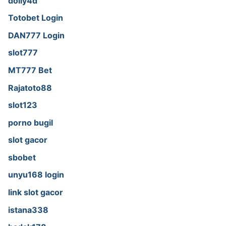
dolly4d
Totobet Login
DAN777 Login
slot777
MT777 Bet
Rajatoto88
slot123
porno bugil
slot gacor
sbobet
unyu168 login
link slot gacor
istana338