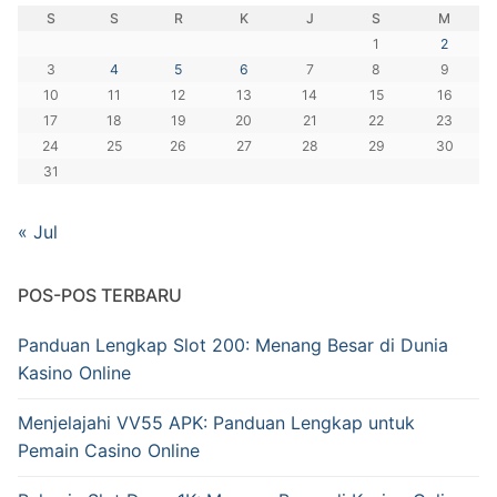
S
S
R
K
J
S
M
1
2
3
4
5
6
7
8
9
10
11
12
13
14
15
16
17
18
19
20
21
22
23
24
25
26
27
28
29
30
31
« Jul
POS-POS TERBARU
Panduan Lengkap Slot 200: Menang Besar di Dunia
Kasino Online
Menjelajahi VV55 APK: Panduan Lengkap untuk
Pemain Casino Online