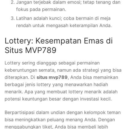
Jangan terjebak dalam emosi; tetap tenang dan
fokus pada permainan.
Latihan adalah kunci; coba bermain di meja
rendah untuk mengasah keterampilan Anda.
Lottery: Kesempatan Emas di
Situs MVP789
Lottery sering dianggap sebagai permainan
keberuntungan semata, namun ada strategi yang bisa
diterapkan. Di
situs mvp789
, Anda bisa memainkan
berbagai jenis lottery yang menawarkan hadiah
menarik. Apa yang membuat lottery menarik adalah
potensi keuntungan besar dengan investasi kecil.
Berpartisipasi dalam undian dengan kelompok teman
bisa meningkatkan peluang menang Anda. Dengan
menggabungkan tiket, Anda bisa membeli lebih