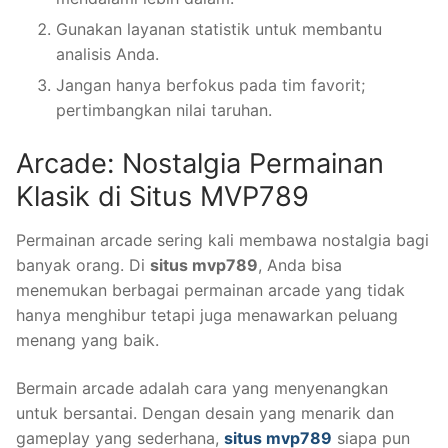
Gunakan layanan statistik untuk membantu
analisis Anda.
Jangan hanya berfokus pada tim favorit;
pertimbangkan nilai taruhan.
Arcade: Nostalgia Permainan
Klasik di Situs MVP789
Permainan arcade sering kali membawa nostalgia bagi
banyak orang. Di
situs mvp789
, Anda bisa
menemukan berbagai permainan arcade yang tidak
hanya menghibur tetapi juga menawarkan peluang
menang yang baik.
Bermain arcade adalah cara yang menyenangkan
untuk bersantai. Dengan desain yang menarik dan
gameplay yang sederhana,
situs mvp789
siapa pun