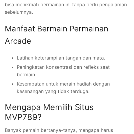
bisa menikmati permainan ini tanpa perlu pengalaman
sebelumnya.
Manfaat Bermain Permainan
Arcade
Latihan keterampilan tangan dan mata.
Peningkatan konsentrasi dan refleks saat
bermain.
Kesempatan untuk meraih hadiah dengan
kesenangan yang tidak terduga.
Mengapa Memilih Situs
MVP789?
Banyak pemain bertanya-tanya, mengapa harus