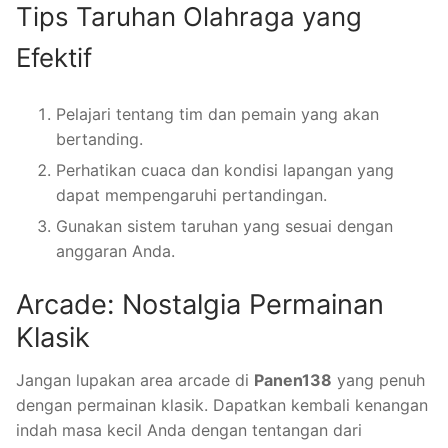
Tips Taruhan Olahraga yang
Efektif
Pelajari tentang tim dan pemain yang akan
bertanding.
Perhatikan cuaca dan kondisi lapangan yang
dapat mempengaruhi pertandingan.
Gunakan sistem taruhan yang sesuai dengan
anggaran Anda.
Arcade: Nostalgia Permainan
Klasik
Jangan lupakan area arcade di
Panen138
yang penuh
dengan permainan klasik. Dapatkan kembali kenangan
indah masa kecil Anda dengan tentangan dari