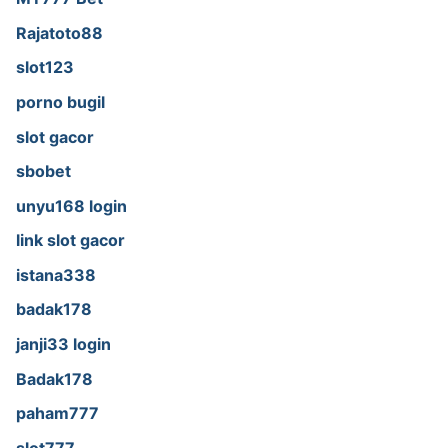
Rajatoto88
slot123
porno bugil
slot gacor
sbobet
unyu168 login
link slot gacor
istana338
badak178
janji33 login
Badak178
paham777
slot777