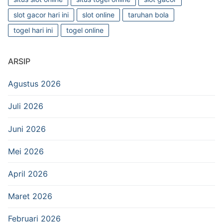
slot gacor hari ini
slot online
taruhan bola
togel hari ini
togel online
ARSIP
Agustus 2026
Juli 2026
Juni 2026
Mei 2026
April 2026
Maret 2026
Februari 2026