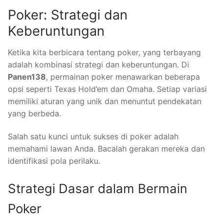
Poker: Strategi dan
Keberuntungan
Ketika kita berbicara tentang poker, yang terbayang
adalah kombinasi strategi dan keberuntungan. Di
Panen138
, permainan poker menawarkan beberapa
opsi seperti Texas Hold’em dan Omaha. Setiap variasi
memiliki aturan yang unik dan menuntut pendekatan
yang berbeda.
Salah satu kunci untuk sukses di poker adalah
memahami lawan Anda. Bacalah gerakan mereka dan
identifikasi pola perilaku.
Strategi Dasar dalam Bermain
Poker