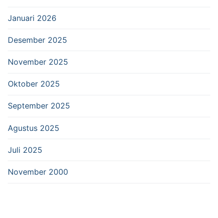
Januari 2026
Desember 2025
November 2025
Oktober 2025
September 2025
Agustus 2025
Juli 2025
November 2000