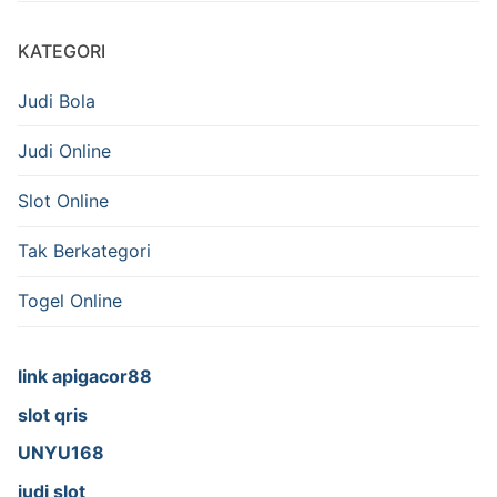
KATEGORI
Judi Bola
Judi Online
Slot Online
Tak Berkategori
Togel Online
link apigacor88
slot qris
UNYU168
judi slot