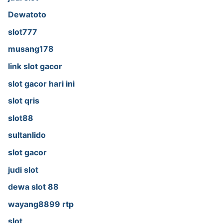
Dewatoto
slot777
musang178
link slot gacor
slot gacor hari ini
slot qris
slot88
sultanlido
slot gacor
judi slot
dewa slot 88
wayang8899 rtp
slot