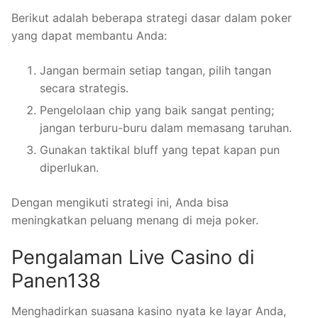
Berikut adalah beberapa strategi dasar dalam poker
yang dapat membantu Anda:
Jangan bermain setiap tangan, pilih tangan
secara strategis.
Pengelolaan chip yang baik sangat penting;
jangan terburu-buru dalam memasang taruhan.
Gunakan taktikal bluff yang tepat kapan pun
diperlukan.
Dengan mengikuti strategi ini, Anda bisa
meningkatkan peluang menang di meja poker.
Pengalaman Live Casino di
Panen138
Menghadirkan suasana kasino nyata ke layar Anda,