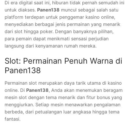
Di era digital saat ini, hiburan tidak pernah semudah ini
untuk diakses.
Panen138
muncul sebagai salah satu
platform terdepan untuk penggemar kasino online,
menyediakan berbagai jenis permainan yang menarik
dari slot hingga poker. Dengan banyaknya pilihan,
para pemain dapat menikmati sensasi perjudian
langsung dari kenyamanan rumah mereka.
Slot: Permainan Penuh Warna di
Panen138
Permainan slot merupakan daya tarik utama di kasino
online. Di
Panen138
, Anda akan menemukan beragam
mesin slot dengan tema menarik dan fitur bonus yang
menggiurkan. Setiap mesin menawarkan pengalaman
berbeda, dari petualangan luar angkasa hingga tema
fantasi.