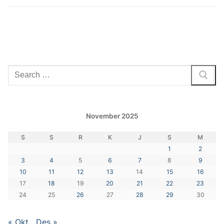
Cari:
November 2025
S
S
R
K
J
S
M
1
2
3
4
5
6
7
8
9
10
11
12
13
14
15
16
17
18
19
20
21
22
23
24
25
26
27
28
29
30
« Okt
Des »