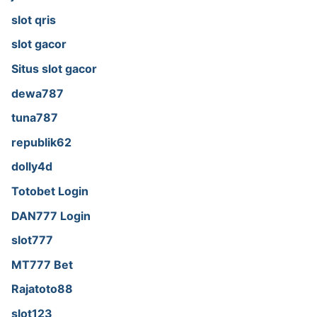
slot qris
slot gacor
Situs slot gacor
dewa787
tuna787
republik62
dolly4d
Totobet Login
DAN777 Login
slot777
MT777 Bet
Rajatoto88
slot123