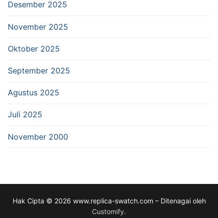
Desember 2025
November 2025
Oktober 2025
September 2025
Agustus 2025
Juli 2025
November 2000
Hak Cipta © 2026 www.replica-swatch.com – Ditenagai oleh
Customify
.