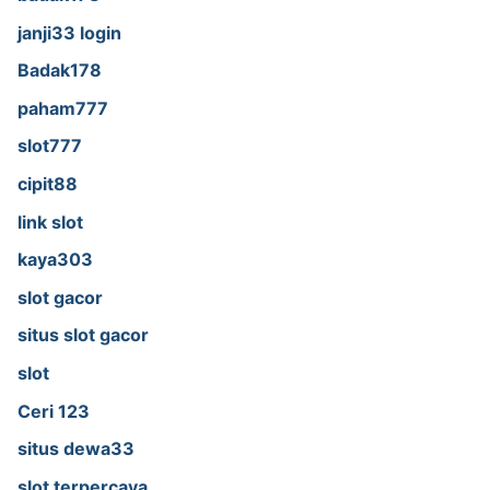
janji33 login
Badak178
paham777
slot777
cipit88
link slot
kaya303
slot gacor
situs slot gacor
slot
Ceri 123
situs dewa33
slot terpercaya