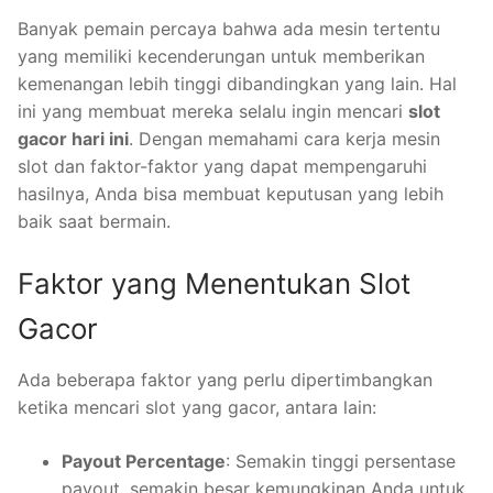
Banyak pemain percaya bahwa ada mesin tertentu
yang memiliki kecenderungan untuk memberikan
kemenangan lebih tinggi dibandingkan yang lain. Hal
ini yang membuat mereka selalu ingin mencari
slot
gacor hari ini
. Dengan memahami cara kerja mesin
slot dan faktor-faktor yang dapat mempengaruhi
hasilnya, Anda bisa membuat keputusan yang lebih
baik saat bermain.
Faktor yang Menentukan Slot
Gacor
Ada beberapa faktor yang perlu dipertimbangkan
ketika mencari slot yang gacor, antara lain:
Payout Percentage
: Semakin tinggi persentase
payout, semakin besar kemungkinan Anda untuk