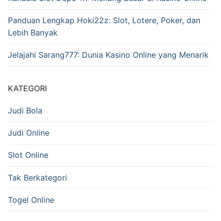
Panduan Lengkap Hoki22z: Slot, Lotere, Poker, dan
Lebih Banyak
Jelajahi Sarang777: Dunia Kasino Online yang Menarik
KATEGORI
Judi Bola
Judi Online
Slot Online
Tak Berkategori
Togel Online