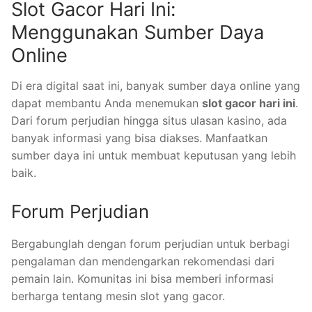
Slot Gacor Hari Ini:
Menggunakan Sumber Daya
Online
Di era digital saat ini, banyak sumber daya online yang
dapat membantu Anda menemukan
slot gacor hari ini
.
Dari forum perjudian hingga situs ulasan kasino, ada
banyak informasi yang bisa diakses. Manfaatkan
sumber daya ini untuk membuat keputusan yang lebih
baik.
Forum Perjudian
Bergabunglah dengan forum perjudian untuk berbagi
pengalaman dan mendengarkan rekomendasi dari
pemain lain. Komunitas ini bisa memberi informasi
berharga tentang mesin slot yang gacor.