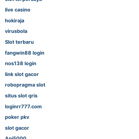
live casino
hokiraja
virusbola
Slot terbaru
fangwin88 login
nos138 login
link slot gacor
robopragma slot
situs slot qris
loginrr777.com
poker pkv
slot gacor
Api5000