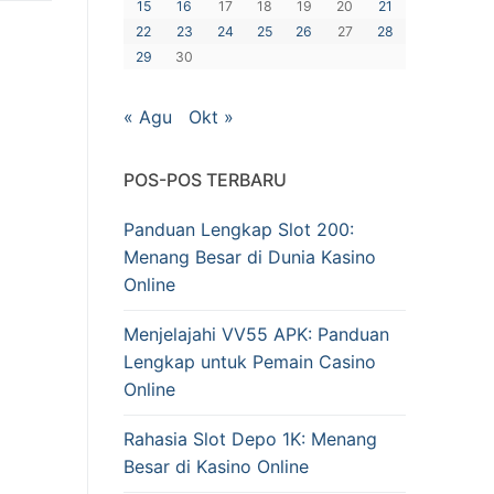
15
16
17
18
19
20
21
22
23
24
25
26
27
28
29
30
« Agu
Okt »
POS-POS TERBARU
Panduan Lengkap Slot 200:
Menang Besar di Dunia Kasino
Online
Menjelajahi VV55 APK: Panduan
Lengkap untuk Pemain Casino
Online
Rahasia Slot Depo 1K: Menang
Besar di Kasino Online