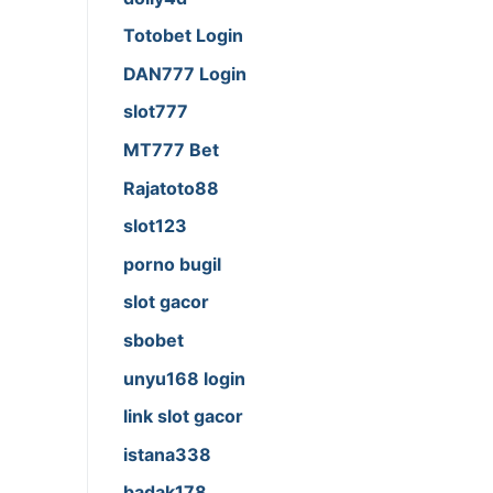
Totobet Login
DAN777 Login
slot777
MT777 Bet
Rajatoto88
slot123
porno bugil
slot gacor
sbobet
unyu168 login
link slot gacor
istana338
badak178