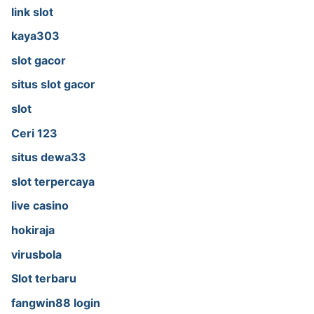
link slot
kaya303
slot gacor
situs slot gacor
slot
Ceri 123
situs dewa33
slot terpercaya
live casino
hokiraja
virusbola
Slot terbaru
fangwin88 login