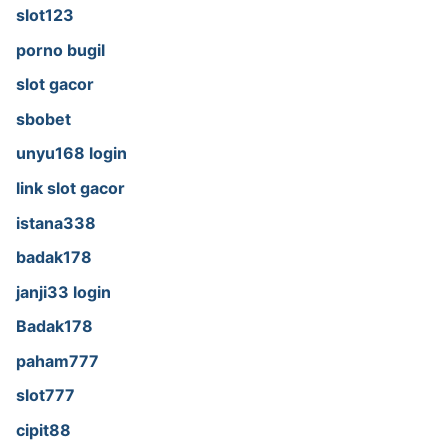
slot123
porno bugil
slot gacor
sbobet
unyu168 login
link slot gacor
istana338
badak178
janji33 login
Badak178
paham777
slot777
cipit88