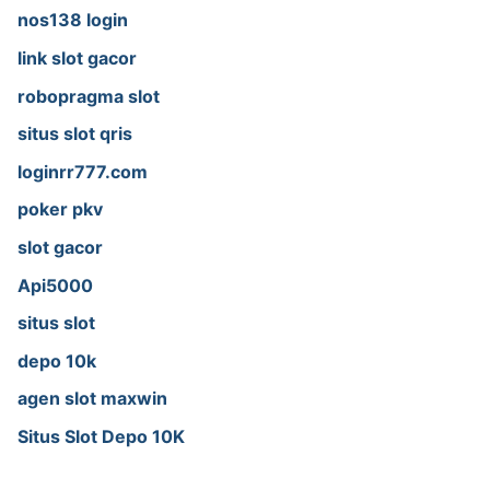
nos138 login
link slot gacor
robopragma slot
situs slot qris
loginrr777.com
poker pkv
slot gacor
Api5000
situs slot
depo 10k
agen slot maxwin
Situs Slot Depo 10K