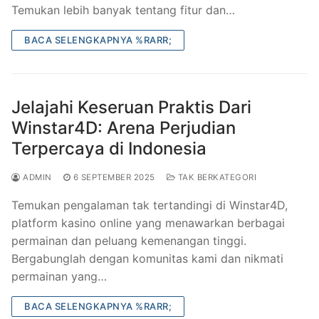
Temukan lebih banyak tentang fitur dan…
BACA SELENGKAPNYA %RARR;
Jelajahi Keseruan Praktis Dari
Winstar4D: Arena Perjudian
Terpercaya di Indonesia
ADMIN
6 SEPTEMBER 2025
TAK BERKATEGORI
Temukan pengalaman tak tertandingi di Winstar4D,
platform kasino online yang menawarkan berbagai
permainan dan peluang kemenangan tinggi.
Bergabunglah dengan komunitas kami dan nikmati
permainan yang…
BACA SELENGKAPNYA %RARR;