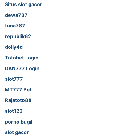
Situs slot gacor
dewa787
tuna787
republik62
dolly4d
Totobet Login
DAN777 Login
slot777
MT777 Bet
Rajatoto88
slot123
porno bugil
slot gacor