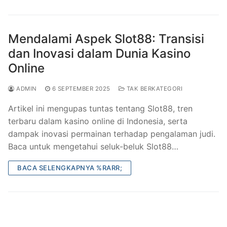
Mendalami Aspek Slot88: Transisi
dan Inovasi dalam Dunia Kasino
Online
ADMIN
6 SEPTEMBER 2025
TAK BERKATEGORI
Artikel ini mengupas tuntas tentang Slot88, tren
terbaru dalam kasino online di Indonesia, serta
dampak inovasi permainan terhadap pengalaman judi.
Baca untuk mengetahui seluk-beluk Slot88…
BACA SELENGKAPNYA %RARR;