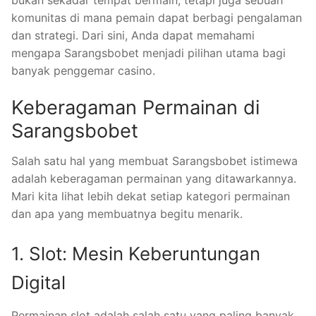
komunitas di mana pemain dapat berbagi pengalaman
dan strategi. Dari sini, Anda dapat memahami
mengapa Sarangsbobet menjadi pilihan utama bagi
banyak penggemar casino.
Keberagaman Permainan di
Sarangsbobet
Salah satu hal yang membuat Sarangsbobet istimewa
adalah keberagaman permainan yang ditawarkannya.
Mari kita lihat lebih dekat setiap kategori permainan
dan apa yang membuatnya begitu menarik.
1. Slot: Mesin Keberuntungan
Digital
Permainan slot adalah salah satu yang paling banyak