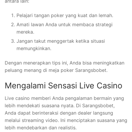
antara lain:
Pelajari tangan poker yang kuat dan lemah.
Amati lawan Anda untuk membaca strategi
mereka.
Jangan takut menggertak ketika situasi
memungkinkan.
Dengan menerapkan tips ini, Anda bisa meningkatkan
peluang menang di meja poker Sarangsbobet.
Mengalami Sensasi Live Casino
Live casino memberi Anda pengalaman bermain yang
lebih mendekati suasana nyata. Di Sarangsbobet,
Anda dapat berinteraksi dengan dealer langsung
melalui streaming video. Ini menciptakan suasana yang
lebih mendebarkan dan realistis.