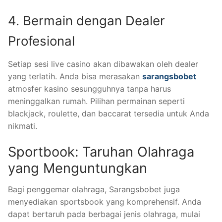
4. Bermain dengan Dealer
Profesional
Setiap sesi live casino akan dibawakan oleh dealer
yang terlatih. Anda bisa merasakan
sarangsbobet
atmosfer kasino sesungguhnya tanpa harus
meninggalkan rumah. Pilihan permainan seperti
blackjack, roulette, dan baccarat tersedia untuk Anda
nikmati.
Sportbook: Taruhan Olahraga
yang Menguntungkan
Bagi penggemar olahraga, Sarangsbobet juga
menyediakan sportsbook yang komprehensif. Anda
dapat bertaruh pada berbagai jenis olahraga, mulai