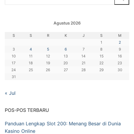
Agustus 2026
S
S
R
K
J
S
M
1
2
3
4
5
6
7
8
9
10
11
12
13
14
15
16
17
18
19
20
21
22
23
24
25
26
27
28
29
30
31
« Jul
POS-POS TERBARU
Panduan Lengkap Slot 200: Menang Besar di Dunia
Kasino Online