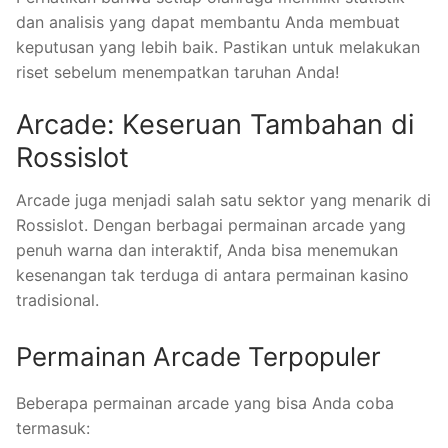
dan analisis yang dapat membantu Anda membuat
keputusan yang lebih baik. Pastikan untuk melakukan
riset sebelum menempatkan taruhan Anda!
Arcade: Keseruan Tambahan di
Rossislot
Arcade juga menjadi salah satu sektor yang menarik di
Rossislot. Dengan berbagai permainan arcade yang
penuh warna dan interaktif, Anda bisa menemukan
kesenangan tak terduga di antara permainan kasino
tradisional.
Permainan Arcade Terpopuler
Beberapa permainan arcade yang bisa Anda coba
termasuk: