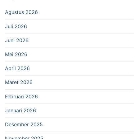
Agustus 2026
Juli 2026
Juni 2026
Mei 2026
April 2026
Maret 2026
Februari 2026
Januari 2026
Desember 2025
November 2025