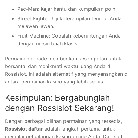
Pac-Man: Kejar hantu dan kumpulkan poin!
Street Fighter: Uji keterampilan tempur Anda
melawan lawan.
Fruit Machine: Cobalah keberuntungan Anda
dengan mesin buah klasik.
Permainan arcade memberikan kesempatan untuk
bersantai dan menikmati waktu luang Anda di
Rossislot. Ini adalah alternatif yang menyenangkan di
antara permainan kasino yang lebih serius.
Kesimpulan: Bergabunglah
dengan Rossislot Sekarang!
Dengan berbagai pilihan permainan yang tersedia,
Rossislot daftar
adalah langkah pertama untuk
memulai petualangan kasino online Anda. Dari slot