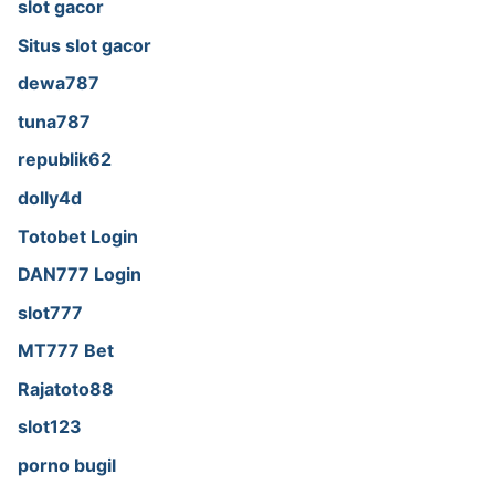
slot gacor
Situs slot gacor
dewa787
tuna787
republik62
dolly4d
Totobet Login
DAN777 Login
slot777
MT777 Bet
Rajatoto88
slot123
porno bugil