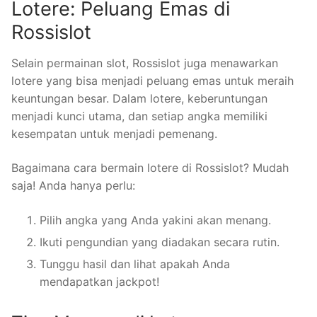
Lotere: Peluang Emas di
Rossislot
Selain permainan slot, Rossislot juga menawarkan
lotere yang bisa menjadi peluang emas untuk meraih
keuntungan besar. Dalam lotere, keberuntungan
menjadi kunci utama, dan setiap angka memiliki
kesempatan untuk menjadi pemenang.
Bagaimana cara bermain lotere di Rossislot? Mudah
saja! Anda hanya perlu:
Pilih angka yang Anda yakini akan menang.
Ikuti pengundian yang diadakan secara rutin.
Tunggu hasil dan lihat apakah Anda
mendapatkan jackpot!