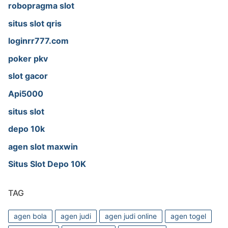
robopragma slot
situs slot qris
loginrr777.com
poker pkv
slot gacor
Api5000
situs slot
depo 10k
agen slot maxwin
Situs Slot Depo 10K
TAG
agen bola
agen judi
agen judi online
agen togel