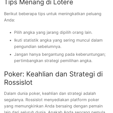
Tips Menang di Lotere
Berikut beberapa tips untuk meningkatkan peluang
Anda:
Pilih angka yang jarang dipilih orang lain.
Ikuti statistik angka yang sering muncul dalam
pengundian sebelumnya.
Jangan hanya bergantung pada keberuntungan;
pertimbangkan strategi pemilihan angka.
Poker: Keahlian dan Strategi di
Rossislot
Dalam dunia poker, keahlian dan strategi adalah
segalanya. Rossislot menyediakan platform poker
yang memungkinkan Anda bersaing dengan pemain
lain dari seluruh dunia. Apakah Anda seorang pemula