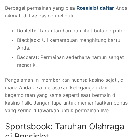
Berbagai permainan yang bisa
Rossislot daftar
Anda
nikmati di live casino meliputi:
Roulette: Taruh taruhan dan lihat bola berputar!
Blackjack: Uji kemampuan menghitung kartu
Anda.
Baccarat: Permainan sederhana namun sangat
menarik.
Pengalaman ini memberikan nuansa kasino sejati, di
mana Anda bisa merasakan ketegangan dan
kegembiraan yang sama seperti saat bermain di
kasino fisik. Jangan lupa untuk memanfaatkan bonus
yang sering ditawarkan untuk permainan live.
Sportsbook: Taruhan Olahraga
di Rossislot