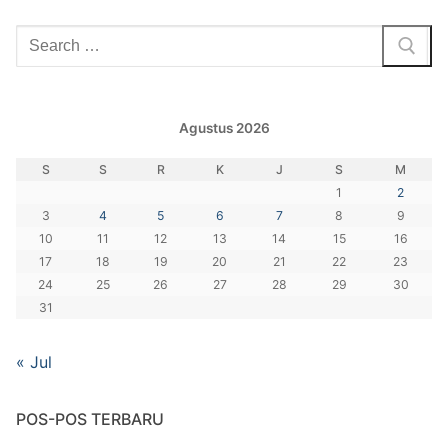
Cari:
Agustus 2026
S
S
R
K
J
S
M
1
2
3
4
5
6
7
8
9
10
11
12
13
14
15
16
17
18
19
20
21
22
23
24
25
26
27
28
29
30
31
« Jul
POS-POS TERBARU