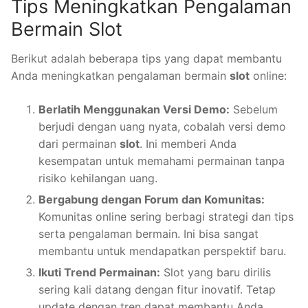
Tips Meningkatkan Pengalaman
Bermain Slot
Berikut adalah beberapa tips yang dapat membantu
Anda meningkatkan pengalaman bermain
slot
online:
Berlatih Menggunakan Versi Demo:
Sebelum
berjudi dengan uang nyata, cobalah versi demo
dari permainan
slot
. Ini memberi Anda
kesempatan untuk memahami permainan tanpa
risiko kehilangan uang.
Bergabung dengan Forum dan Komunitas:
Komunitas online sering berbagi strategi dan tips
serta pengalaman bermain. Ini bisa sangat
membantu untuk mendapatkan perspektif baru.
Ikuti Trend Permainan:
Slot yang baru dirilis
sering kali datang dengan fitur inovatif. Tetap
update dengan tren dapat membantu Anda