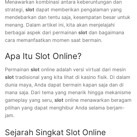
Menawarkan kombinasi antara keberuntungan dan
strategi,
slot
dapat memberikan pengalaman yang
mendebarkan dan tentu saja, kesempatan besar untuk
menang. Dalam artikel ini, kita akan menjelajahi
berbagai aspek dari permainan
slot
dan bagaimana
cara memanfaatkan momen saat bermain.
Apa Itu Slot Online?
Permainan
slot
online adalah versi virtual dari mesin
slot
tradisional yang kita lihat di kasino fisik. Di dalam
dunia maya, Anda dapat bermain kapan saja dan di
mana saja. Dari tema yang menarik hingga mekanisme
gameplay yang seru,
slot
online menawarkan beragam
pilihan yang dapat menghibur Anda selama berjam-
jam.
Sejarah Singkat Slot Online