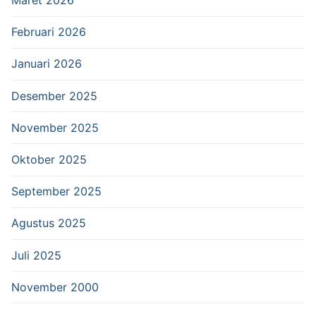
Maret 2026
Februari 2026
Januari 2026
Desember 2025
November 2025
Oktober 2025
September 2025
Agustus 2025
Juli 2025
November 2000