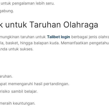
 untuk pengalaman lebih seru.
rgabung.
k untuk Taruhan Olahraga
emungkinan taruhan untuk
Talibet login
berbagai jenis olahr
la, basket, hingga balapan kuda. Memanfaatkan pengetah
nda untuk sukses.
aruhan.
 dapat memengaruhi hasil pertandingan.
isiko sambil belajar.
k meraih keuntungan.