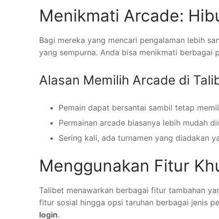
Menikmati Arcade: Hib
Bagi mereka yang mencari pengalaman lebih sant
yang sempurna. Anda bisa menikmati berbagai pe
Alasan Memilih Arcade di Tali
Pemain dapat bersantai sambil tetap memi
Permainan arcade biasanya lebih mudah d
Sering kali, ada turnamen yang diadakan 
Menggunakan Fitur Khu
Talibet menawarkan berbagai fitur tambahan ya
fitur sosial hingga opsi taruhan berbagai jeni
login
.