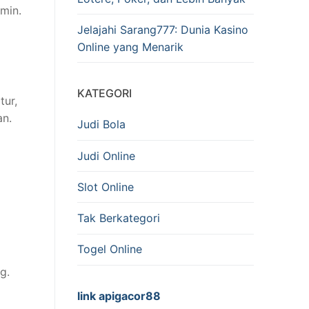
min.
Jelajahi Sarang777: Dunia Kasino
Online yang Menarik
KATEGORI
tur,
an.
Judi Bola
Judi Online
Slot Online
Tak Berkategori
Togel Online
g.
link apigacor88