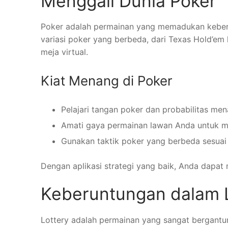
Menggali Dunia Poker
Poker adalah permainan yang memadukan keberu
variasi poker yang berbeda, dari Texas Hold’em
meja virtual.
Kiat Menang di Poker
Pelajari tangan poker dan probabilitas men
Amati gaya permainan lawan Anda untuk m
Gunakan taktik poker yang berbeda sesuai 
Dengan aplikasi strategi yang baik, Anda dap
Keberuntungan dalam 
Lottery adalah permainan yang sangat bergantu