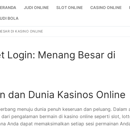
ERANDA
JUDI ONLINE
SLOT ONLINE
CASINO ONLINE
UDI BOLA
ESAR DI KASINO ONLINE
t Login: Menang Besar di
n dan Dunia Kasinos Online
erbang menuju dunia penuh keseruan dan peluang. Dalam a
 dari pengalaman bermain di kasino online seperti slot, lott
aimana Anda dapat memaksimalkan setiap sesi permainan And