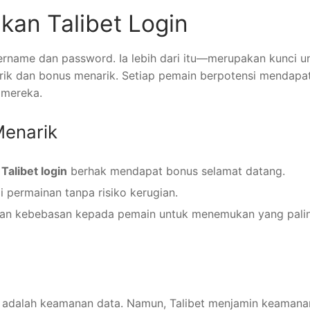
an Talibet Login
rname dan password. Ia lebih dari itu—merupakan kunci u
ik dan bonus menarik. Setiap pemain berpotensi mendapa
 mereka.
Menarik
n
Talibet login
berhak mendapat bonus selamat datang.
 permainan tanpa risiko kerugian.
kan kebebasan kepada pemain untuk menemukan yang pali
 adalah keamanan data. Namun, Talibet menjamin keamana