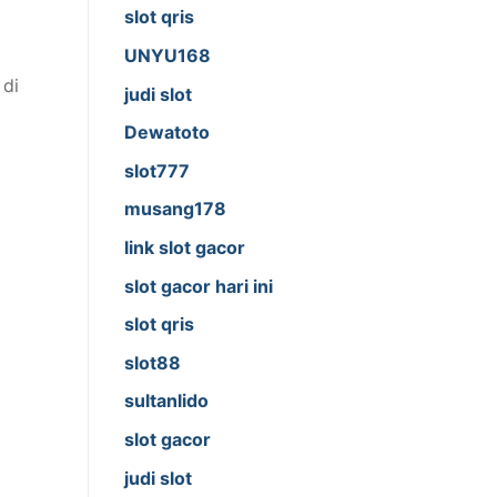
slot qris
UNYU168
 di
judi slot
Dewatoto
slot777
musang178
link slot gacor
slot gacor hari ini
slot qris
slot88
sultanlido
slot gacor
judi slot