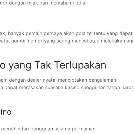
mor dengan bijak dan memahami pola.
ak, banyak pemain percaya akan pola tertentu yang dapat
tat nomor-nomor yang sering muncul atau melakukan anal
o yang Tak Terlupakan
ain dengan dealer nyata, menciptakan pengalaman
nda dapat merasakan suasana kasino sungguhan tanpa harus
sino
uk menghindari gangguan selama permainan.