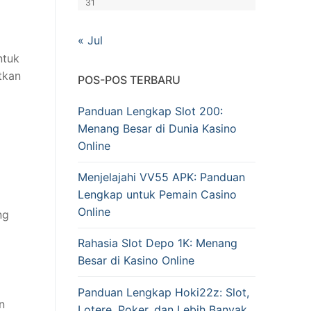
31
« Jul
ntuk
tkan
POS-POS TERBARU
Panduan Lengkap Slot 200:
Menang Besar di Dunia Kasino
Online
Menjelajahi VV55 APK: Panduan
Lengkap untuk Pemain Casino
Online
ng
Rahasia Slot Depo 1K: Menang
Besar di Kasino Online
Panduan Lengkap Hoki22z: Slot,
n
Lotere, Poker, dan Lebih Banyak