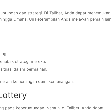
ntungan dan strategi. Di Talibet, Anda dapat menemukan
 hingga Omaha. Uji keterampilan Anda melawan pemain lain
ang.
enebak strategi mereka.
situasi dalam permainan.
at meraih kemenangan demi kemenangan.
Lottery
ng pada keberuntungan. Namun, di Talibet, Anda dapat