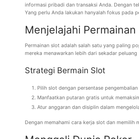
informasi pribadi dan transaksi Anda. Dengan te
Yang perlu Anda lakukan hanyalah fokus pada p
Menjelajahi Permainan 
Permainan slot adalah salah satu yang paling po
mereka menawarkan lebih dari sekadar peluang 
Strategi Bermain Slot
Pilih slot dengan persentase pengembalian 
Manfaatkan putaran gratis untuk memaksi
Atur anggaran dan disiplin dalam mengelol
Dengan memahami cara kerja slot dan memilih 