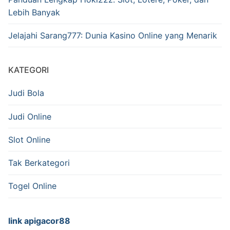
Lebih Banyak
Jelajahi Sarang777: Dunia Kasino Online yang Menarik
KATEGORI
Judi Bola
Judi Online
Slot Online
Tak Berkategori
Togel Online
link apigacor88