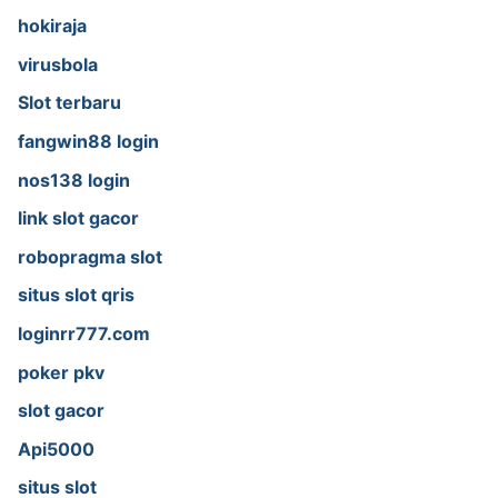
hokiraja
virusbola
Slot terbaru
fangwin88 login
nos138 login
link slot gacor
robopragma slot
situs slot qris
loginrr777.com
poker pkv
slot gacor
Api5000
situs slot