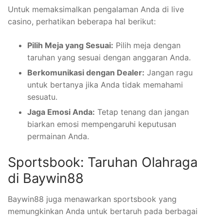
Untuk memaksimalkan pengalaman Anda di live
casino, perhatikan beberapa hal berikut:
Pilih Meja yang Sesuai:
Pilih meja dengan
taruhan yang sesuai dengan anggaran Anda.
Berkomunikasi dengan Dealer:
Jangan ragu
untuk bertanya jika Anda tidak memahami
sesuatu.
Jaga Emosi Anda:
Tetap tenang dan jangan
biarkan emosi mempengaruhi keputusan
permainan Anda.
Sportsbook: Taruhan Olahraga
di Baywin88
Baywin88 juga menawarkan sportsbook yang
memungkinkan Anda untuk bertaruh pada berbagai