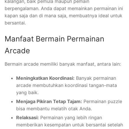
kalangan, baik pemula maupun pemain
berpengalaman. Anda dapat memainkan permainan ini
kapan saja dan di mana saja, membuatnya ideal untuk
bersantai.
Manfaat Bermain Permainan
Arcade
Bermain arcade memiliki banyak manfaat, antara lain:
Meningkatkan Koordinasi:
Banyak permainan
arcade membutuhkan koordinasi tangan-mata
yang baik.
Menjaga Pikiran Tetap Tajam:
Permainan puzzle
bisa membantu melatih otak Anda.
Relaksasi:
Permainan yang lebih ringan
memberikan kesempatan untuk bersantai setelah