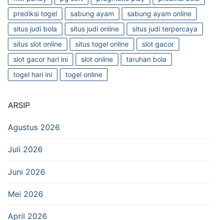
prediksi togel
sabung ayam
sabung ayam online
situs judi bola
situs judi online
situs judi terpercaya
situs slot online
situs togel online
slot gacor
slot gacor hari ini
slot online
taruhan bola
togel hari ini
togel online
ARSIP
Agustus 2026
Juli 2026
Juni 2026
Mei 2026
April 2026