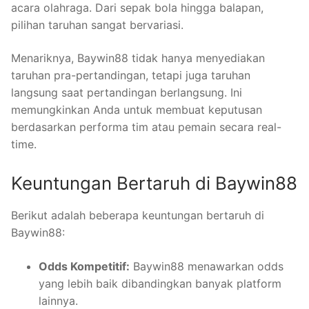
acara olahraga. Dari sepak bola hingga balapan,
pilihan taruhan sangat bervariasi.
Menariknya, Baywin88 tidak hanya menyediakan
taruhan pra-pertandingan, tetapi juga taruhan
langsung saat pertandingan berlangsung. Ini
memungkinkan Anda untuk membuat keputusan
berdasarkan performa tim atau pemain secara real-
time.
Keuntungan Bertaruh di Baywin88
Berikut adalah beberapa keuntungan bertaruh di
Baywin88:
Odds Kompetitif:
Baywin88 menawarkan odds
yang lebih baik dibandingkan banyak platform
lainnya.