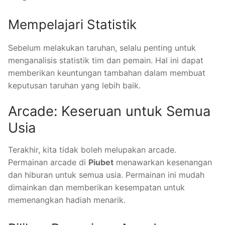
Mempelajari Statistik
Sebelum melakukan taruhan, selalu penting untuk
menganalisis statistik tim dan pemain. Hal ini dapat
memberikan keuntungan tambahan dalam membuat
keputusan taruhan yang lebih baik.
Arcade: Keseruan untuk Semua
Usia
Terakhir, kita tidak boleh melupakan arcade.
Permainan arcade di
Piubet
menawarkan kesenangan
dan hiburan untuk semua usia. Permainan ini mudah
dimainkan dan memberikan kesempatan untuk
memenangkan hadiah menarik.