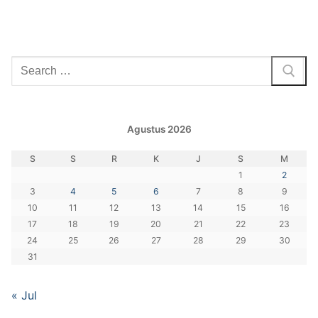
Cari:
Agustus 2026
S
S
R
K
J
S
M
1
2
3
4
5
6
7
8
9
10
11
12
13
14
15
16
17
18
19
20
21
22
23
24
25
26
27
28
29
30
31
« Jul