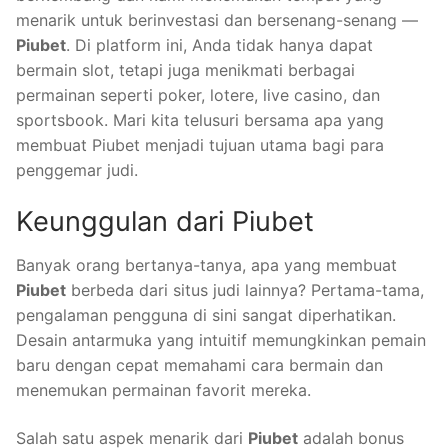
menarik untuk berinvestasi dan bersenang-senang —
Piubet
. Di platform ini, Anda tidak hanya dapat
bermain slot, tetapi juga menikmati berbagai
permainan seperti poker, lotere, live casino, dan
sportsbook. Mari kita telusuri bersama apa yang
membuat Piubet menjadi tujuan utama bagi para
penggemar judi.
Keunggulan dari Piubet
Banyak orang bertanya-tanya, apa yang membuat
Piubet
berbeda dari situs judi lainnya? Pertama-tama,
pengalaman pengguna di sini sangat diperhatikan.
Desain antarmuka yang intuitif memungkinkan pemain
baru dengan cepat memahami cara bermain dan
menemukan permainan favorit mereka.
Salah satu aspek menarik dari
Piubet
adalah bonus