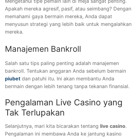
Mengetahui tipe pemain lain di meja sangat penting.
Apakah mereka agresif, pasif, atau seimbang? Dengan
memahami gaya bermain mereka, Anda dapat
menyusun strategi yang lebih baik untuk mengalahkan
mereka.
Manajemen Bankroll
Salah satu tips paling penting adalah manajemen
bankroll. Tentukan anggaran Anda sebelum bermain
piubet
dan patuhi itu. Ini akan membantu Anda
bermain dengan lebih tenang tanpa tekanan finansial.
Pengalaman Live Casino yang
Tak Terlupakan
Selanjutnya, mari kita bicarakan tentang
live casino
.
Pengalaman ini membawa Anda ke jantung kasino