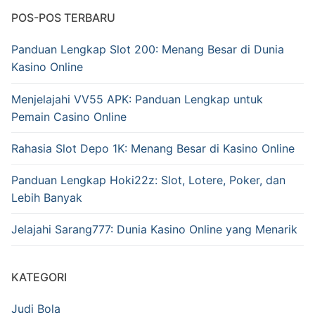
POS-POS TERBARU
Panduan Lengkap Slot 200: Menang Besar di Dunia
Kasino Online
Menjelajahi VV55 APK: Panduan Lengkap untuk
Pemain Casino Online
Rahasia Slot Depo 1K: Menang Besar di Kasino Online
Panduan Lengkap Hoki22z: Slot, Lotere, Poker, dan
Lebih Banyak
Jelajahi Sarang777: Dunia Kasino Online yang Menarik
KATEGORI
Judi Bola