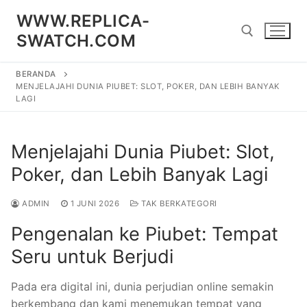
Lompat
WWW.REPLICA-
ke
SWATCH.COM
konten
BERANDA
Cari:
MENJELAJAHI DUNIA PIUBET: SLOT, POKER, DAN LEBIH BANYAK
LAGI
Menjelajahi Dunia Piubet: Slot,
Poker, dan Lebih Banyak Lagi
ADMIN
1 JUNI 2026
TAK BERKATEGORI
Pengenalan ke Piubet: Tempat
Seru untuk Berjudi
Pada era digital ini, dunia perjudian online semakin
berkembang dan kami menemukan tempat yang