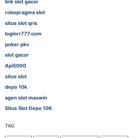
link slot gacor
robopragma slot
situs slot qris
loginrr777.com
poker pkv
slot gacor
Api5000
situs slot
depo 10k
agen slot maxwin
Situs Slot Depo 10K
TAG