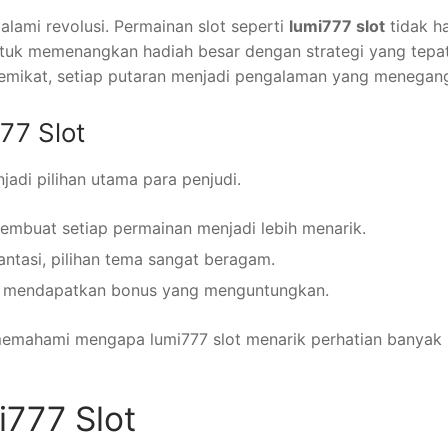
galami revolusi. Permainan slot seperti
lumi777 slot
tidak h
tuk memenangkan hadiah besar dengan strategi yang tepat
mikat, setiap putaran menjadi pengalaman yang menegan
77 Slot
adi pilihan utama para penjudi.
buat setiap permainan menjadi lebih menarik.
antasi, pilihan tema sangat beragam.
g mendapatkan bonus yang menguntungkan.
 memahami mengapa lumi777 slot menarik perhatian banyak
i777 Slot