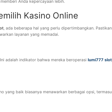
 memberi Anda kepercayaan lebih.
milih Kasino Online
ot
, ada beberapa hal yang perlu dipertimbangkan. Pastikan
nawarkan layanan yang memadai.
. Ini adalah indikator bahwa mereka beroperasi
lumi777 slot
no yang baik biasanya menawarkan berbagai opsi, termasu