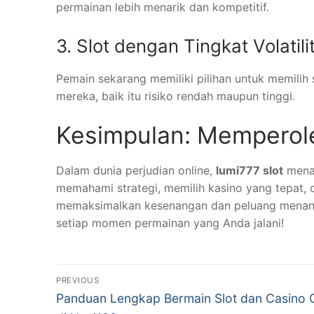
permainan lebih menarik dan kompetitif.
3. Slot dengan Tingkat Volatil
Pemain sekarang memiliki pilihan untuk memilih s
mereka, baik itu risiko rendah maupun tinggi.
Kesimpulan: Memperole
Dalam dunia perjudian online,
lumi777 slot
menaw
memahami strategi, memilih kasino yang tepat, 
memaksimalkan kesenangan dan peluang menang 
setiap momen permainan yang Anda jalani!
Navigasi
PREVIOUS
Previous
pos
Panduan Lengkap Bermain Slot dan Casino O
post: