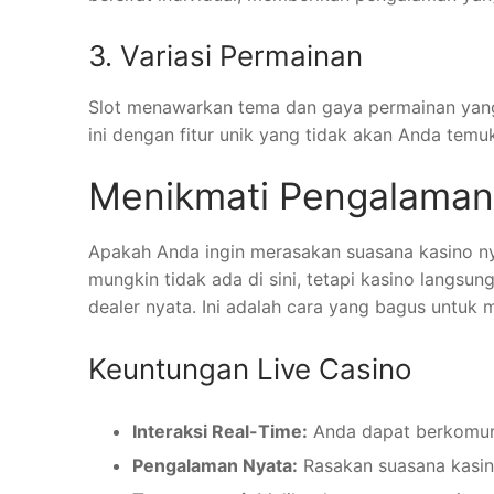
3. Variasi Permainan
Slot menawarkan tema dan gaya permainan yang 
ini dengan fitur unik yang tidak akan Anda temu
Menikmati Pengalaman 
Apakah Anda ingin merasakan suasana kasino n
mungkin tidak ada di sini, tetapi kasino langsu
dealer nyata. Ini adalah cara yang bagus untuk
Keuntungan Live Casino
Interaksi Real-Time:
Anda dapat berkomuni
Pengalaman Nyata:
Rasakan suasana kasi