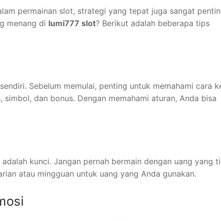
m permainan slot, strategi yang tepat juga sangat pentin
ng menang di
lumi777 slot
? Berikut adalah beberapa tips
e sendiri. Sebelum memulai, penting untuk memahami cara k
es, simbol, dan bonus. Dengan memahami aturan, Anda bisa
 adalah kunci. Jangan pernah bermain dengan uang yang t
harian atau mingguan untuk uang yang Anda gunakan.
mosi