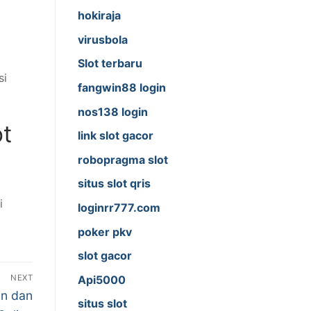
hokiraja
virusbola
Slot terbaru
si
fangwin88 login
nos138 login
t
link slot gacor
robopragma slot
situs slot qris
i
loginrr777.com
poker pkv
slot gacor
NEXT
Api5000
an dan
situs slot