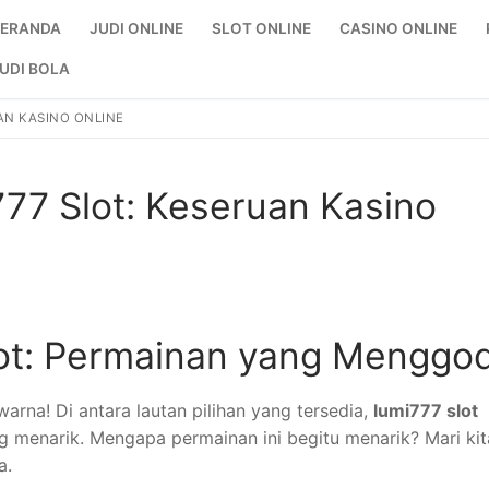
ERANDA
JUDI ONLINE
SLOT ONLINE
CASINO ONLINE
UDI BOLA
AN KASINO ONLINE
777 Slot: Keseruan Kasino
lot: Permainan yang Menggo
arna! Di antara lautan pilihan yang tersedia,
lumi777 slot
g menarik. Mengapa permainan ini begitu menarik? Mari kit
a.