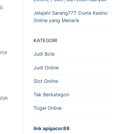
g.
Jelajahi Sarang777: Dunia Kasino
Online yang Menarik
KATEGORI
erja
Judi Bola
Judi Online
Slot Online
Tak Berkategori
idak
Togel Online
link apigacor88