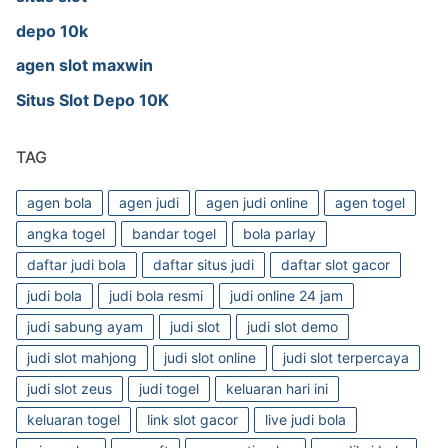
depo 10k
agen slot maxwin
Situs Slot Depo 10K
TAG
agen bola
agen judi
agen judi online
agen togel
angka togel
bandar togel
bola parlay
daftar judi bola
daftar situs judi
daftar slot gacor
judi bola
judi bola resmi
judi online 24 jam
judi sabung ayam
judi slot
judi slot demo
judi slot mahjong
judi slot online
judi slot terpercaya
judi slot zeus
judi togel
keluaran hari ini
keluaran togel
link slot gacor
live judi bola