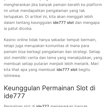
mengherankan jika banyak pemain beralih ke platform
ini untuk mendapatkan pengalaman yang tak
terlupakan. Di artikel ini, kita akan menggali lebih
dalam tentang keunggulan
ide777 slot
dan mengapa
ia patut dicoba.
Kasino online tidak hanya sekadar tempat bermain,
tetapi juga merupakan komunitas di mana para
pemain bisa berbagi pengalaman dan strategi. Setiap
slot memiliki cerita dan tema yang menakjubkan, yang
membuat setiap putaran menjadi lebih menarik. Mari
kita lihat apa yang membuat
ide777 slot
begitu
istimewa.
Keunggulan Permainan Slot di
ide777
Permainan slot di
ide777
menawarkan banyak