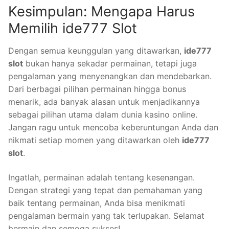
Kesimpulan: Mengapa Harus
Memilih ide777 Slot
Dengan semua keunggulan yang ditawarkan,
ide777
slot
bukan hanya sekadar permainan, tetapi juga
pengalaman yang menyenangkan dan mendebarkan.
Dari berbagai pilihan permainan hingga bonus
menarik, ada banyak alasan untuk menjadikannya
sebagai pilihan utama dalam dunia kasino online.
Jangan ragu untuk mencoba keberuntungan Anda dan
nikmati setiap momen yang ditawarkan oleh
ide777
slot
.
Ingatlah, permainan adalah tentang kesenangan.
Dengan strategi yang tepat dan pemahaman yang
baik tentang permainan, Anda bisa menikmati
pengalaman bermain yang tak terlupakan. Selamat
bermain dan semoga sukses!