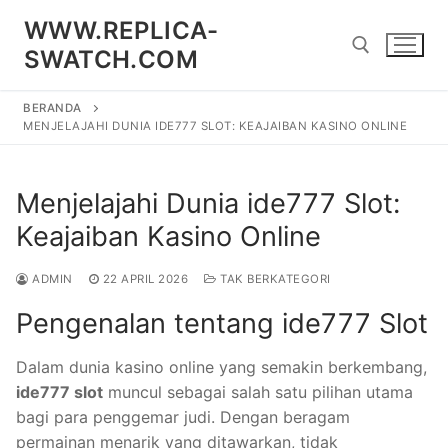
Lompat
WWW.REPLICA-
ke
SWATCH.COM
konten
BERANDA
Cari:
MENJELAJAHI DUNIA IDE777 SLOT: KEAJAIBAN KASINO ONLINE
Menjelajahi Dunia ide777 Slot:
Keajaiban Kasino Online
ADMIN
22 APRIL 2026
TAK BERKATEGORI
Pengenalan tentang ide777 Slot
Dalam dunia kasino online yang semakin berkembang,
ide777 slot
muncul sebagai salah satu pilihan utama
bagi para penggemar judi. Dengan beragam
permainan menarik yang ditawarkan, tidak