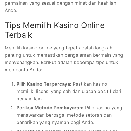
permainan yang sesuai dengan minat dan keahlian
Anda.
Tips Memilih Kasino Online
Terbaik
Memilih kasino online yang tepat adalah langkah
penting untuk memastikan pengalaman bermain yang
menyenangkan. Berikut adalah beberapa tips untuk
membantu Anda:
Pilih Kasino Terpercaya:
Pastikan kasino
memiliki lisensi yang sah dan ulasan positif dari
pemain lain.
Periksa Metode Pembayaran:
Pilih kasino yang
menawarkan berbagai metode setoran dan
penarikan yang nyaman bagi Anda.