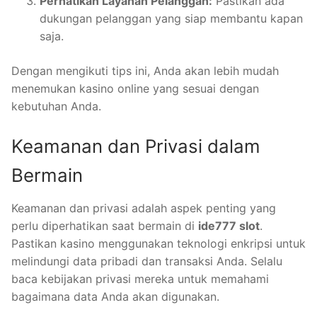
Perhatikan Layanan Pelanggan:
Pastikan ada
dukungan pelanggan yang siap membantu kapan
saja.
Dengan mengikuti tips ini, Anda akan lebih mudah
menemukan kasino online yang sesuai dengan
kebutuhan Anda.
Keamanan dan Privasi dalam
Bermain
Keamanan dan privasi adalah aspek penting yang
perlu diperhatikan saat bermain di
ide777 slot
.
Pastikan kasino menggunakan teknologi enkripsi untuk
melindungi data pribadi dan transaksi Anda. Selalu
baca kebijakan privasi mereka untuk memahami
bagaimana data Anda akan digunakan.