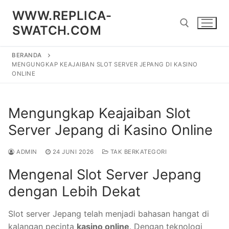
Lompat
WWW.REPLICA-
ke
SWATCH.COM
konten
BERANDA
Cari:
MENGUNGKAP KEAJAIBAN SLOT SERVER JEPANG DI KASINO
ONLINE
Mengungkap Keajaiban Slot
Server Jepang di Kasino Online
ADMIN
24 JUNI 2026
TAK BERKATEGORI
Mengenal Slot Server Jepang
dengan Lebih Dekat
Slot server Jepang telah menjadi bahasan hangat di
kalangan pecinta
kasino online
. Dengan teknologi