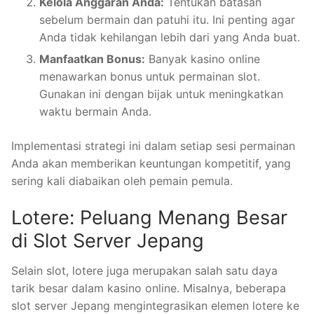
Kelola Anggaran Anda:
Tentukan batasan
sebelum bermain dan patuhi itu. Ini penting agar
Anda tidak kehilangan lebih dari yang Anda buat.
Manfaatkan Bonus:
Banyak kasino online
menawarkan bonus untuk permainan slot.
Gunakan ini dengan bijak untuk meningkatkan
waktu bermain Anda.
Implementasi strategi ini dalam setiap sesi permainan
Anda akan memberikan keuntungan kompetitif, yang
sering kali diabaikan oleh pemain pemula.
Lotere: Peluang Menang Besar
di Slot Server Jepang
Selain slot, lotere juga merupakan salah satu daya
tarik besar dalam kasino online. Misalnya, beberapa
slot server Jepang mengintegrasikan elemen lotere ke