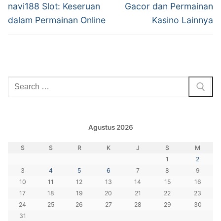
post:
post:
navi188 Slot: Keseruan
Gacor dan Permainan
dalam Permainan Online
Kasino Lainnya
Cari:
Agustus 2026
S
S
R
K
J
S
M
1
2
3
4
5
6
7
8
9
10
11
12
13
14
15
16
17
18
19
20
21
22
23
24
25
26
27
28
29
30
31