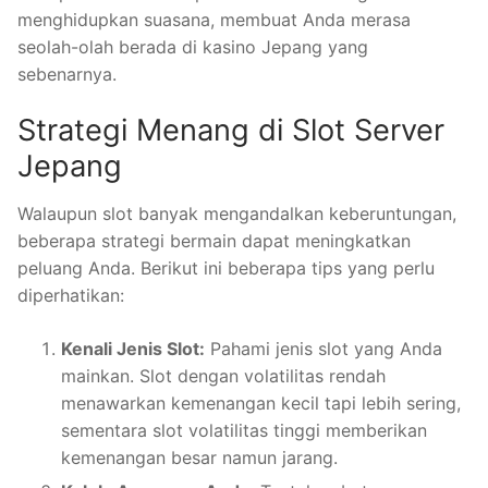
menghidupkan suasana, membuat Anda merasa
seolah-olah berada di kasino Jepang yang
sebenarnya.
Strategi Menang di Slot Server
Jepang
Walaupun slot banyak mengandalkan keberuntungan,
beberapa strategi bermain dapat meningkatkan
peluang Anda. Berikut ini beberapa tips yang perlu
diperhatikan:
Kenali Jenis Slot:
Pahami jenis slot yang Anda
mainkan. Slot dengan volatilitas rendah
menawarkan kemenangan kecil tapi lebih sering,
sementara slot volatilitas tinggi memberikan
kemenangan besar namun jarang.