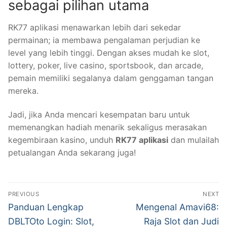
sebagai pilihan utama
RK77 aplikasi menawarkan lebih dari sekedar
permainan; ia membawa pengalaman perjudian ke
level yang lebih tinggi. Dengan akses mudah ke slot,
lottery, poker, live casino, sportsbook, dan arcade,
pemain memiliki segalanya dalam genggaman tangan
mereka.
Jadi, jika Anda mencari kesempatan baru untuk
memenangkan hadiah menarik sekaligus merasakan
kegembiraan kasino, unduh
RK77 aplikasi
dan mulailah
petualangan Anda sekarang juga!
Navigasi
PREVIOUS
NEXT
pos
Previous
Next
Panduan Lengkap
Mengenal Amavi68:
post:
post:
DBLTOto Login: Slot,
Raja Slot dan Judi