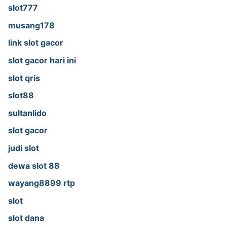
slot777
musang178
link slot gacor
slot gacor hari ini
slot qris
slot88
sultanlido
slot gacor
judi slot
dewa slot 88
wayang8899 rtp
slot
slot dana