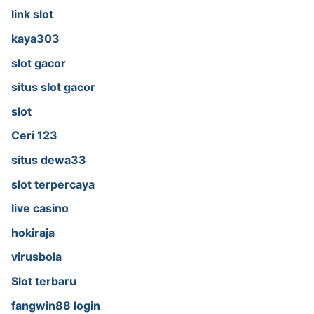
link slot
kaya303
slot gacor
situs slot gacor
slot
Ceri 123
situs dewa33
slot terpercaya
live casino
hokiraja
virusbola
Slot terbaru
fangwin88 login