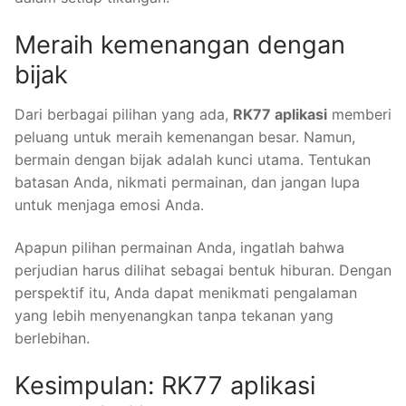
Meraih kemenangan dengan
bijak
Dari berbagai pilihan yang ada,
RK77 aplikasi
memberi
peluang untuk meraih kemenangan besar. Namun,
bermain dengan bijak adalah kunci utama. Tentukan
batasan Anda, nikmati permainan, dan jangan lupa
untuk menjaga emosi Anda.
Apapun pilihan permainan Anda, ingatlah bahwa
perjudian harus dilihat sebagai bentuk hiburan. Dengan
perspektif itu, Anda dapat menikmati pengalaman
yang lebih menyenangkan tanpa tekanan yang
berlebihan.
Kesimpulan: RK77 aplikasi