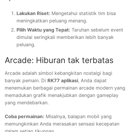
Lakukan Riset:
Mengetahui statistik tim bisa
meningkatkan peluang menang.
Pilih Waktu yang Tepat:
Taruhan sebelum event
dimulai seringkali memberikan lebih banyak
peluang.
Arcade: Hiburan tak terbatas
Arcade adalah simbol kebangkitan nostalgi bagi
banyak pemain. Di
RK77 aplikasi
, Anda dapat
menemukan berbagai permainan arcade modern yang
memadukan grafik menakjubkan dengan gameplay
yang mendebarkan.
Coba permainan:
Misalnya, balapan mobil yang
memungkinkan Anda merasakan sensasi kecepatan
dalam setiap tikungan.