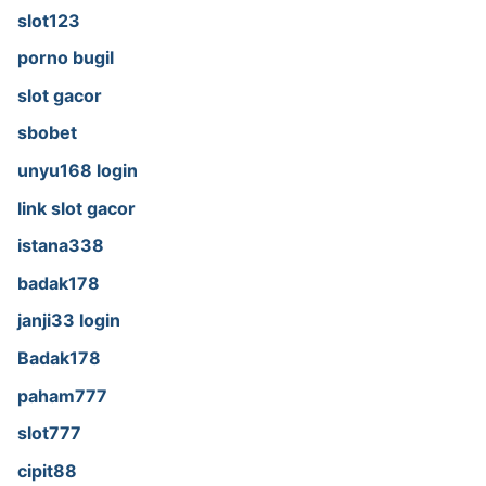
slot123
porno bugil
slot gacor
sbobet
unyu168 login
link slot gacor
istana338
badak178
janji33 login
Badak178
paham777
slot777
cipit88