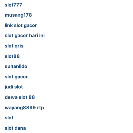
slot777
musang178
link slot gacor
slot gacor hari ini
slot qris
slot88
sultanlido
slot gacor
judi slot
dewa slot 88
wayang8899 rtp
slot
slot dana