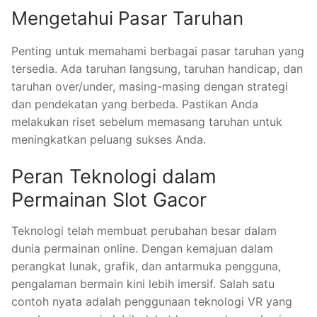
Mengetahui Pasar Taruhan
Penting untuk memahami berbagai pasar taruhan yang
tersedia. Ada taruhan langsung, taruhan handicap, dan
taruhan over/under, masing-masing dengan strategi
dan pendekatan yang berbeda. Pastikan Anda
melakukan riset sebelum memasang taruhan untuk
meningkatkan peluang sukses Anda.
Peran Teknologi dalam
Permainan Slot Gacor
Teknologi telah membuat perubahan besar dalam
dunia permainan online. Dengan kemajuan dalam
perangkat lunak, grafik, dan antarmuka pengguna,
pengalaman bermain kini lebih imersif. Salah satu
contoh nyata adalah penggunaan teknologi VR yang