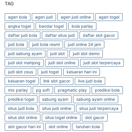
TAG
agen bola
agen judi
agen judi online
agen togel
angka togel
bandar togel
bola parlay
daftar judi bola
daftar situs judi
daftar slot gacor
judi bola
judi bola resmi
judi online 24 jam
judi sabung ayam
judi slot
judi slot demo
judi slot mahjong
judi slot online
judi slot terpercaya
judi slot zeus
judi togel
keluaran hari ini
keluaran togel
link slot gacor
live judi bola
mix parlay
pg soft
pragmatic play
prediksi bola
prediksi togel
sabung ayam
sabung ayam online
situs judi bola
situs judi online
situs judi terpercaya
situs slot online
situs togel online
slot gacor
slot gacor hari ini
slot online
taruhan bola