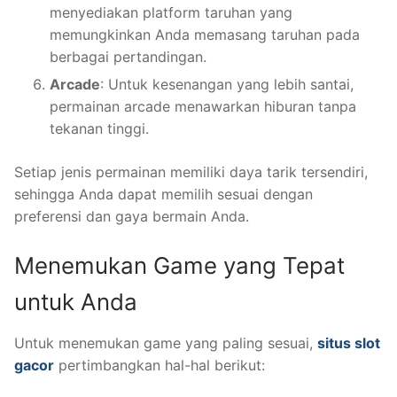
menyediakan platform taruhan yang
memungkinkan Anda memasang taruhan pada
berbagai pertandingan.
Arcade
: Untuk kesenangan yang lebih santai,
permainan arcade menawarkan hiburan tanpa
tekanan tinggi.
Setiap jenis permainan memiliki daya tarik tersendiri,
sehingga Anda dapat memilih sesuai dengan
preferensi dan gaya bermain Anda.
Menemukan Game yang Tepat
untuk Anda
Untuk menemukan game yang paling sesuai,
situs slot
gacor
pertimbangkan hal-hal berikut: