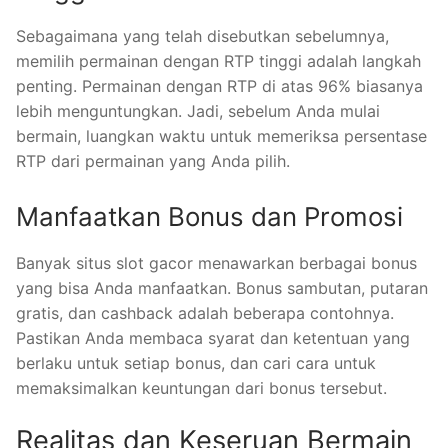
Sebagaimana yang telah disebutkan sebelumnya,
memilih permainan dengan RTP tinggi adalah langkah
penting. Permainan dengan RTP di atas 96% biasanya
lebih menguntungkan. Jadi, sebelum Anda mulai
bermain, luangkan waktu untuk memeriksa persentase
RTP dari permainan yang Anda pilih.
Manfaatkan Bonus dan Promosi
Banyak situs slot gacor menawarkan berbagai bonus
yang bisa Anda manfaatkan. Bonus sambutan, putaran
gratis, dan cashback adalah beberapa contohnya.
Pastikan Anda membaca syarat dan ketentuan yang
berlaku untuk setiap bonus, dan cari cara untuk
memaksimalkan keuntungan dari bonus tersebut.
Realitas dan Keseruan Bermain