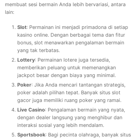
membuat sesi bermain Anda lebih bervariasi, antara
lain:
Slot
: Permainan ini menjadi primadona di setiap
kasino online. Dengan berbagai tema dan fitur
bonus, slot menawarkan pengalaman bermain
yang tak terbatas.
Lottery
: Permainan lotere juga tersedia,
memberikan peluang untuk memenangkan
jackpot besar dengan biaya yang minimal.
Poker
: Jika Anda mencari tantangan strategis,
poker adalah pilihan tepat. Banyak situs slot
gacor juga memiliki ruang poker yang ramai.
Live Casino
: Pengalaman bermain yang nyata,
dengan dealer langsung yang menghibur dan
interaksi sosial yang lebih mendalam.
Sportsbook
: Bagi pecinta olahraga, banyak situs