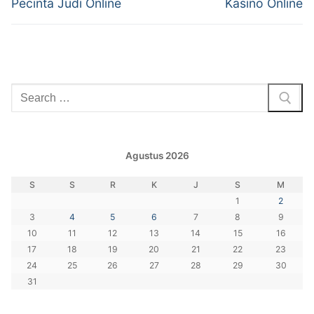
Pecinta Judi Online
Kasino Online
Cari:
Agustus 2026
S
S
R
K
J
S
M
1
2
3
4
5
6
7
8
9
10
11
12
13
14
15
16
17
18
19
20
21
22
23
24
25
26
27
28
29
30
31