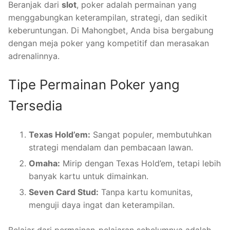
Beranjak dari
slot
, poker adalah permainan yang
menggabungkan keterampilan, strategi, dan sedikit
keberuntungan. Di Mahongbet, Anda bisa bergabung
dengan meja poker yang kompetitif dan merasakan
adrenalinnya.
Tipe Permainan Poker yang
Tersedia
Texas Hold’em:
Sangat populer, membutuhkan
strategi mendalam dan pembacaan lawan.
Omaha:
Mirip dengan Texas Hold’em, tetapi lebih
banyak kartu untuk dimainkan.
Seven Card Stud:
Tanpa kartu komunitas,
menguji daya ingat dan keterampilan.