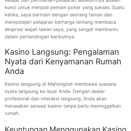
Belajar dari permainan-pelajaran sebelumnya adalah
kunci untuk menjadi pemain poker yang sukses. Suatu
ketika, saya bermain dengan seorang teman dan
mempelajari pelajaran berharga tentang membaca
ekspresi wajah lawan saya, yang sangat membantu
dalam pertandingan berikutnya.
Kasino Langsung: Pengalaman
Nyata dari Kenyamanan Rumah
Anda
Kasino langsung di Mahongbet membawa suasana
nyata langsung ke layar Anda. Dengan dealer
profesional dan interaksi langsung, Anda akan
merasakan sensasi kasino tanpa perlu meninggalkan
rumah.
Keuntungan Menggunakan Kasino