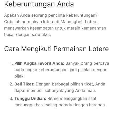
Keberuntungan Anda
Apakah Anda seorang pencinta keberuntungan?
Cobalah permainan lotere di Mahongbet. Lotere
menawarkan kesempatan untuk meraih kemenangan
besar dengan satu tiket.
Cara Mengikuti Permainan Lotere
Pilih Angka Favorit Anda:
Banyak orang percaya
pada angka keberuntungan, jadi pilihlah dengan
bijak!
Beli Tiket:
Dengan berbagai pilihan tiket, Anda
dapat membeli sebanyak yang Anda mau.
Tunggu Undian:
Ritme menegangkan saat
menunggu hasil saling beradu dengan harapan.