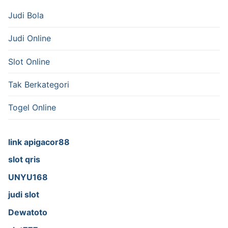
Judi Bola
Judi Online
Slot Online
Tak Berkategori
Togel Online
link apigacor88
slot qris
UNYU168
judi slot
Dewatoto