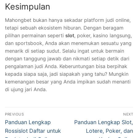
Kesimpulan
Mahongbet bukan hanya sekadar platform judi online,
tetapi sebuah ekosistem hiburan. Dengan beragam
pilihan permainan seperti
slot
, poker, kasino langsung,
dan sportsbook, Anda akan menemukan sesuatu yang
menarik di setiap sudut. Selalu ingat untuk bermain
dengan tanggung jawab dan nikmati setiap detik dari
pengalaman judi Anda. Keberuntungan bisa berpihak
kepada siapa saja, jadi siapakah yang tahu? Mungkin
kemenangan besar yang Anda impikan sudah menanti
di ujung jari Anda.
Navigasi
PREVIOUS
NEXT
pos
Previous
Next
Panduan Lengkap
Panduan Lengkap Slot,
post:
post:
Rossislot Daftar untuk
Lotere, Poker, dan