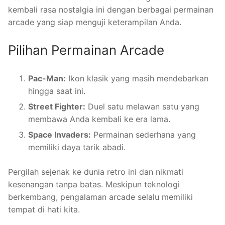
kembali rasa nostalgia ini dengan berbagai permainan
arcade yang siap menguji keterampilan Anda.
Pilihan Permainan Arcade
Pac-Man:
Ikon klasik yang masih mendebarkan
hingga saat ini.
Street Fighter:
Duel satu melawan satu yang
membawa Anda kembali ke era lama.
Space Invaders:
Permainan sederhana yang
memiliki daya tarik abadi.
Pergilah sejenak ke dunia retro ini dan nikmati
kesenangan tanpa batas. Meskipun teknologi
berkembang, pengalaman arcade selalu memiliki
tempat di hati kita.