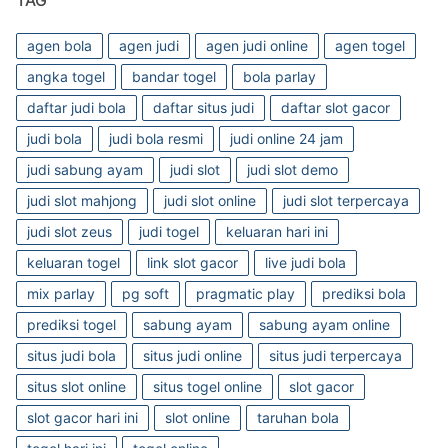
TAG
agen bola
agen judi
agen judi online
agen togel
angka togel
bandar togel
bola parlay
daftar judi bola
daftar situs judi
daftar slot gacor
judi bola
judi bola resmi
judi online 24 jam
judi sabung ayam
judi slot
judi slot demo
judi slot mahjong
judi slot online
judi slot terpercaya
judi slot zeus
judi togel
keluaran hari ini
keluaran togel
link slot gacor
live judi bola
mix parlay
pg soft
pragmatic play
prediksi bola
prediksi togel
sabung ayam
sabung ayam online
situs judi bola
situs judi online
situs judi terpercaya
situs slot online
situs togel online
slot gacor
slot gacor hari ini
slot online
taruhan bola