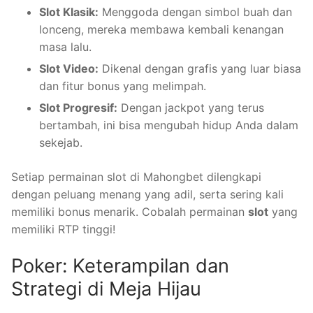
Slot Klasik:
Menggoda dengan simbol buah dan
lonceng, mereka membawa kembali kenangan
masa lalu.
Slot Video:
Dikenal dengan grafis yang luar biasa
dan fitur bonus yang melimpah.
Slot Progresif:
Dengan jackpot yang terus
bertambah, ini bisa mengubah hidup Anda dalam
sekejab.
Setiap permainan slot di Mahongbet dilengkapi
dengan peluang menang yang adil, serta sering kali
memiliki bonus menarik. Cobalah permainan
slot
yang
memiliki RTP tinggi!
Poker: Keterampilan dan
Strategi di Meja Hijau