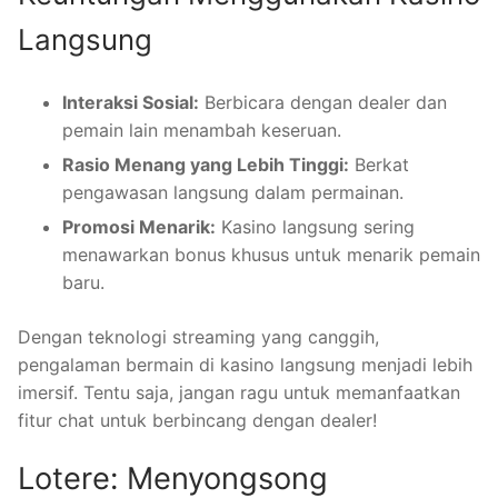
Langsung
Interaksi Sosial:
Berbicara dengan dealer dan
pemain lain menambah keseruan.
Rasio Menang yang Lebih Tinggi:
Berkat
pengawasan langsung dalam permainan.
Promosi Menarik:
Kasino langsung sering
menawarkan bonus khusus untuk menarik pemain
baru.
Dengan teknologi streaming yang canggih,
pengalaman bermain di kasino langsung menjadi lebih
imersif. Tentu saja, jangan ragu untuk memanfaatkan
fitur chat untuk berbincang dengan dealer!
Lotere: Menyongsong