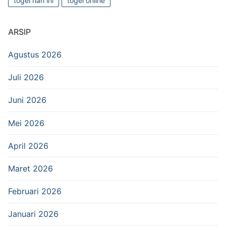
togel hari ini
togel online
ARSIP
Agustus 2026
Juli 2026
Juni 2026
Mei 2026
April 2026
Maret 2026
Februari 2026
Januari 2026