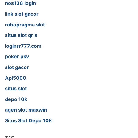
nos138 login
link slot gacor
robopragma slot
situs slot qris
loginrr777.com
poker pkv
slot gacor
Api5000
situs slot
depo 10k
agen slot maxwin
Situs Slot Depo 10K