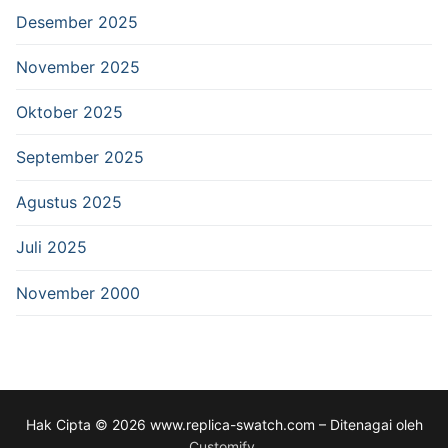
Desember 2025
November 2025
Oktober 2025
September 2025
Agustus 2025
Juli 2025
November 2000
Hak Cipta © 2026 www.replica-swatch.com – Ditenagai oleh
Customify
.