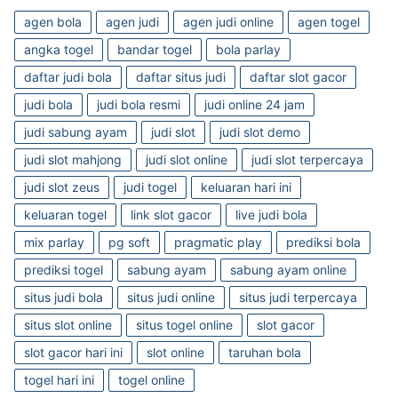
agen bola
agen judi
agen judi online
agen togel
angka togel
bandar togel
bola parlay
daftar judi bola
daftar situs judi
daftar slot gacor
judi bola
judi bola resmi
judi online 24 jam
judi sabung ayam
judi slot
judi slot demo
judi slot mahjong
judi slot online
judi slot terpercaya
judi slot zeus
judi togel
keluaran hari ini
keluaran togel
link slot gacor
live judi bola
mix parlay
pg soft
pragmatic play
prediksi bola
prediksi togel
sabung ayam
sabung ayam online
situs judi bola
situs judi online
situs judi terpercaya
situs slot online
situs togel online
slot gacor
slot gacor hari ini
slot online
taruhan bola
togel hari ini
togel online