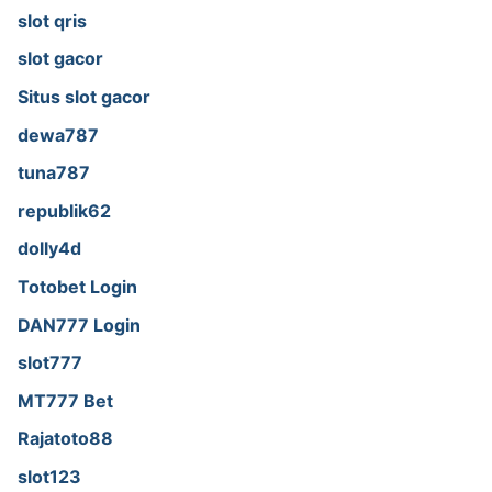
slot qris
slot gacor
Situs slot gacor
dewa787
tuna787
republik62
dolly4d
Totobet Login
DAN777 Login
slot777
MT777 Bet
Rajatoto88
slot123