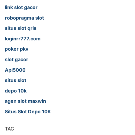
link slot gacor
robopragma slot
situs slot qris
loginrr777.com
poker pkv
slot gacor
Api5000
situs slot
depo 10k
agen slot maxwin
Situs Slot Depo 10K
TAG