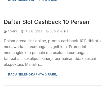
Daftar Slot Cashback 10 Persen
ADMIN
17 JULI 2025
JUDI ONLINE
Dalam arena slot online, promo cashback 10% dbltoto
menawarkan keuntungan signifikan. Promo ini
memungkinkan pemain merasakan keuntungan
tambahan, sekalipun kinerja permainan tidak sesuai
ekspektasi. Memilih…
BACA SELENGKAPNYA %RARR;