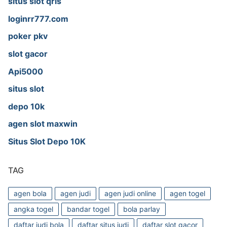
situs slot qris
loginrr777.com
poker pkv
slot gacor
Api5000
situs slot
depo 10k
agen slot maxwin
Situs Slot Depo 10K
TAG
agen bola
agen judi
agen judi online
agen togel
angka togel
bandar togel
bola parlay
daftar judi bola
daftar situs judi
daftar slot gacor