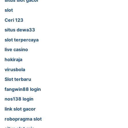
situs slot gacor
slot
Ceri 123
situs dewa33
slot terpercaya
live casino
hokiraja
virusbola
Slot terbaru
fangwin88 login
nos138 login
link slot gacor
robopragma slot