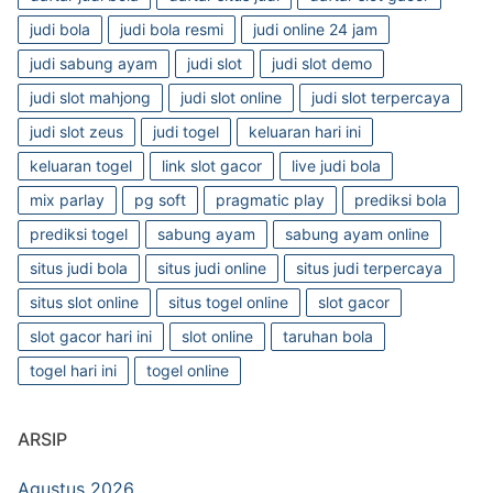
judi bola
judi bola resmi
judi online 24 jam
judi sabung ayam
judi slot
judi slot demo
judi slot mahjong
judi slot online
judi slot terpercaya
judi slot zeus
judi togel
keluaran hari ini
keluaran togel
link slot gacor
live judi bola
mix parlay
pg soft
pragmatic play
prediksi bola
prediksi togel
sabung ayam
sabung ayam online
situs judi bola
situs judi online
situs judi terpercaya
situs slot online
situs togel online
slot gacor
slot gacor hari ini
slot online
taruhan bola
togel hari ini
togel online
ARSIP
Agustus 2026